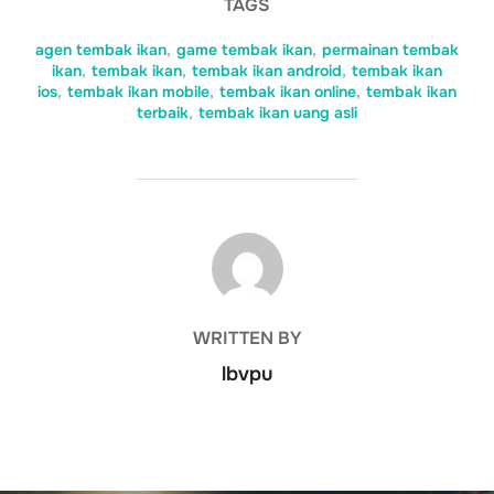
TAGS
agen tembak ikan
,
game tembak ikan
,
permainan tembak
ikan
,
tembak ikan
,
tembak ikan android
,
tembak ikan
ios
,
tembak ikan mobile
,
tembak ikan online
,
tembak ikan
terbaik
,
tembak ikan uang asli
POST AUTHOR
WRITTEN BY
lbvpu