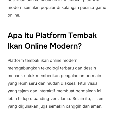
modern semakin populer di kalangan pecinta game
online.
Apa Itu Platform Tembak
Ikan Online Modern?
Platform tembak ikan online modern
menggabungkan teknologi terbaru dan desain
menarik untuk memberikan pengalaman bermain
yang lebih seru dan mudah diakses. Fitur visual
yang tajam dan interaktif membuat permainan ini
lebih hidup dibanding versi lama. Selain itu, sistem
yang digunakan juga semakin canggih dan aman.