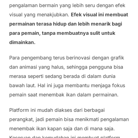
pengalaman bermain yang lebih seru dengan efek
visual yang menakjubkan.
Efek visual ini membuat
permainan terasa hidup dan lebih menarik bagi
para pemain, tanpa membuatnya sulit untuk
dimainkan.
Para pengembang terus berinovasi dengan grafik
dan animasi yang halus, sehingga pengguna bisa
merasa seperti sedang berada di dalam dunia
bawah laut. Hal ini juga membantu menjaga fokus
pemain saat menembak ikan dalam permainan.
Platform ini mudah diakses dari berbagai
perangkat, jadi pemain bisa menikmati pengalaman
menembak ikan kapan saja dan di mana saja.
Keseruan dan kemudahan ini membuat platform