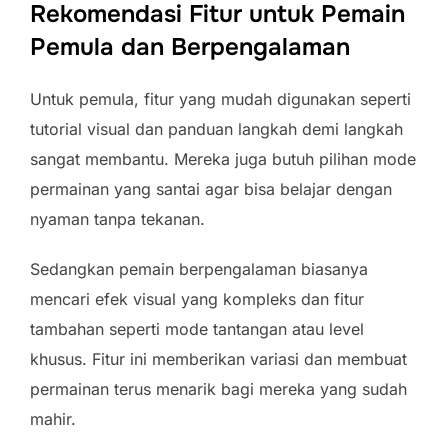
Rekomendasi Fitur untuk Pemain
Pemula dan Berpengalaman
Untuk pemula, fitur yang mudah digunakan seperti
tutorial visual dan panduan langkah demi langkah
sangat membantu. Mereka juga butuh pilihan mode
permainan yang santai agar bisa belajar dengan
nyaman tanpa tekanan.
Sedangkan pemain berpengalaman biasanya
mencari efek visual yang kompleks dan fitur
tambahan seperti mode tantangan atau level
khusus. Fitur ini memberikan variasi dan membuat
permainan terus menarik bagi mereka yang sudah
mahir.