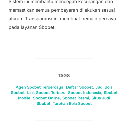
Sistem ini membantu mencegah kecurangan dan
memastikan semua pembayaran dilakukan sesuai
aturan. Transparansi ini membuat pemain percaya
pada layanan Sbobet.
TAGS
Agen Sbobet Terpercaya
,
Daftar Sbobet
,
Judi Bola
Sbobet
,
Link Sbobet Terbaru
,
Sbobet Indonesia
,
Sbobet
Mobile
,
Sbobet Online
,
Sbobet Resmi
,
Situs Judi
Sbobet
,
Taruhan Bola Sbobet