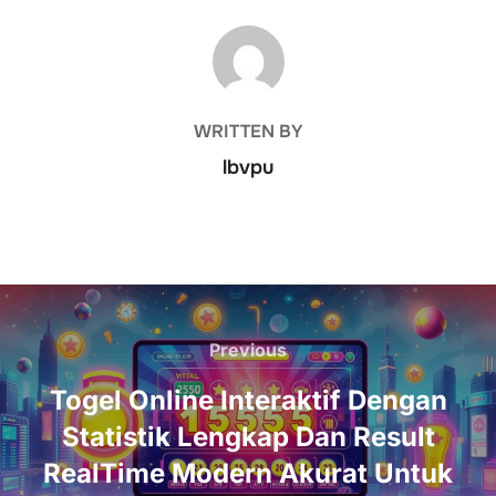
POST AUTHOR
WRITTEN BY
lbvpu
Post
navigation
Previous
Previous
Togel Online Interaktif Dengan
Statistik Lengkap Dan Result
RealTime Modern Akurat Untuk