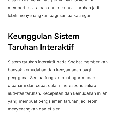
memberi rasa aman dan membuat taruhan jadi
lebih menyenangkan bagi semua kalangan.
Keunggulan Sistem
Taruhan Interaktif
Sistem taruhan interaktif pada Sbobet memberikan
banyak kemudahan dan kenyamanan bagi
pengguna. Semua fungsi dibuat agar mudah
dipahami dan cepat dalam merespons setiap
aktivitas taruhan. Kecepatan dan kemudahan inilah
yang membuat pengalaman taruhan jadi lebih
menyenangkan dan efisien.