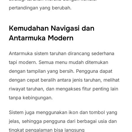
pertandingan yang berubah.
Kemudahan Navigasi dan
Antarmuka Modern
Antarmuka sistem taruhan dirancang sederhana
tapi modern. Semua menu mudah ditemukan
dengan tampilan yang bersih. Pengguna dapat
dengan cepat beralih antara jenis taruhan, melihat
riwayat taruhan, dan mengakses fitur penting lain
tanpa kebingungan.
Sistem juga menggunakan ikon dan tombol yang
jelas, sehingga pengguna dari berbagai usia dan
tingkat pengalaman bisa langsung