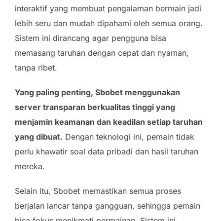
interaktif yang membuat pengalaman bermain jadi
lebih seru dan mudah dipahami oleh semua orang.
Sistem ini dirancang agar pengguna bisa
memasang taruhan dengan cepat dan nyaman,
tanpa ribet.
Yang paling penting, Sbobet menggunakan
server transparan berkualitas tinggi yang
menjamin keamanan dan keadilan setiap taruhan
yang dibuat.
Dengan teknologi ini, pemain tidak
perlu khawatir soal data pribadi dan hasil taruhan
mereka.
Selain itu, Sbobet memastikan semua proses
berjalan lancar tanpa gangguan, sehingga pemain
bisa fokus menikmati permainan. Sistem ini