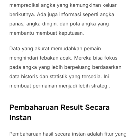
memprediksi angka yang kemungkinan keluar
berikutnya. Ada juga informasi seperti angka
panas, angka dingin, dan pola angka yang
membantu membuat keputusan.
Data yang akurat memudahkan pemain
menghindari tebakan acak. Mereka bisa fokus
pada angka yang lebih berpeluang berdasarkan
data historis dan statistik yang tersedia. Ini
membuat permainan menjadi lebih strategi.
Pembaharuan Result Secara
Instan
Pembaharuan hasil secara instan adalah fitur yang