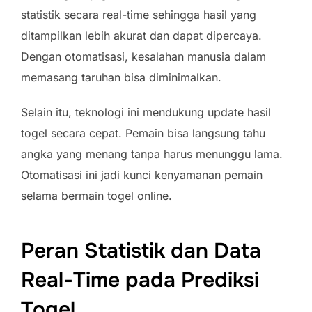
statistik secara real-time sehingga hasil yang
ditampilkan lebih akurat dan dapat dipercaya.
Dengan otomatisasi, kesalahan manusia dalam
memasang taruhan bisa diminimalkan.
Selain itu, teknologi ini mendukung update hasil
togel secara cepat. Pemain bisa langsung tahu
angka yang menang tanpa harus menunggu lama.
Otomatisasi ini jadi kunci kenyamanan pemain
selama bermain togel online.
Peran Statistik dan Data
Real-Time pada Prediksi
Togel