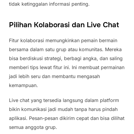
tidak ketinggalan informasi penting.
Pilihan Kolaborasi dan Live Chat
Fitur kolaborasi memungkinkan pemain bermain
bersama dalam satu grup atau komunitas. Mereka
bisa berdiskusi strategi, berbagi angka, dan saling
memberi tips lewat fitur ini. Ini membuat permainan
jadi lebih seru dan membantu mengasah
kemampuan.
Live chat yang tersedia langsung dalam platform
bikin komunikasi jadi mudah tanpa harus pindah
aplikasi. Pesan-pesan dikirim cepat dan bisa dilihat
semua anggota grup.