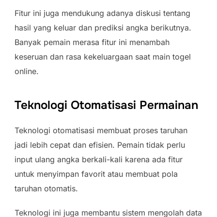
Fitur ini juga mendukung adanya diskusi tentang
hasil yang keluar dan prediksi angka berikutnya.
Banyak pemain merasa fitur ini menambah
keseruan dan rasa kekeluargaan saat main togel
online.
Teknologi Otomatisasi Permainan
Teknologi otomatisasi membuat proses taruhan
jadi lebih cepat dan efisien. Pemain tidak perlu
input ulang angka berkali-kali karena ada fitur
untuk menyimpan favorit atau membuat pola
taruhan otomatis.
Teknologi ini juga membantu sistem mengolah data