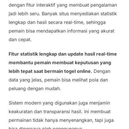
dengan fitur interaktif yang membuat pengalaman
jadi lebih seru. Banyak situs menyediakan statistik
lengkap dan hasil secara real-time, sehingga
pemain bisa mendapatkan informasi yang akurat
dan cepat.
Fitur statistik lengkap dan update hasil real-time
membantu pemain membuat keputusan yang
lebih tepat saat bermain togel online.
Dengan
data yang jelas, pemain bisa melihat pola dan
peluang dengan mudah.
Sistem modern yang digunakan juga menjamin
keakuratan dan transparansi hasil. Ini membuat
permainan tidak hanya menyenangkan, tapi juga
bisa dipercaya oleh penggunanya.