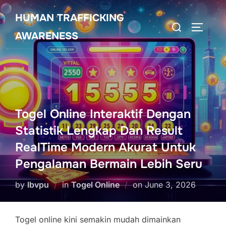
Skip
HUMAN TRAFFICKING
to
Search
TOGGLE
content
AWARENESS
for:
Togel Online Interaktif Dengan
Statistik Lengkap Dan Result
RealTime Modern Akurat Untuk
Pengalaman Bermain Lebih Seru
Posted
by
lbvpu
in
Togel Online
on
June 3, 2026
on
Togel online kini semakin mudah dimainkan