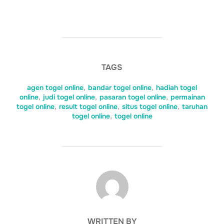
TAGS
agen togel online
,
bandar togel online
,
hadiah togel
online
,
judi togel online
,
pasaran togel online
,
permainan
togel online
,
result togel online
,
situs togel online
,
taruhan
togel online
,
togel online
POST AUTHOR
WRITTEN BY