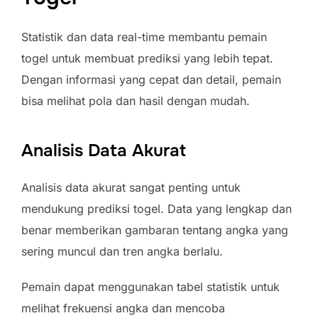
Statistik dan data real-time membantu pemain
togel untuk membuat prediksi yang lebih tepat.
Dengan informasi yang cepat dan detail, pemain
bisa melihat pola dan hasil dengan mudah.
Analisis Data Akurat
Analisis data akurat sangat penting untuk
mendukung prediksi togel. Data yang lengkap dan
benar memberikan gambaran tentang angka yang
sering muncul dan tren angka berlalu.
Pemain dapat menggunakan tabel statistik untuk
melihat frekuensi angka dan mencoba