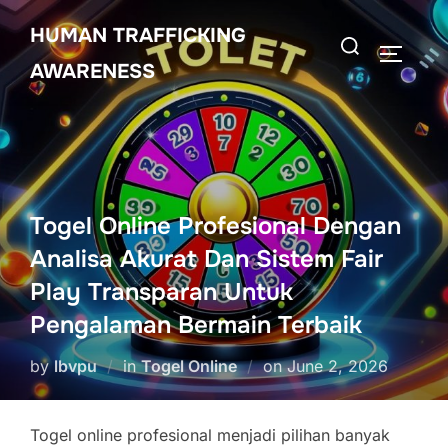
Skip
HUMAN TRAFFICKING
Search
to
TOGGLE
for:
content
AWARENESS
Togel Online Profesional Dengan
Analisa Akurat Dan Sistem Fair
Play Transparan Untuk
Pengalaman Bermain Terbaik
Posted
by
lbvpu
in
Togel Online
on
June 2, 2026
on
Togel online profesional menjadi pilihan banyak