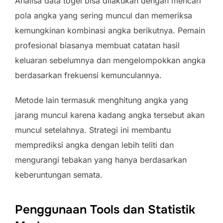
Analisa data togel bisa dilakukan dengan mencari
pola angka yang sering muncul dan memeriksa
kemungkinan kombinasi angka berikutnya. Pemain
profesional biasanya membuat catatan hasil
keluaran sebelumnya dan mengelompokkan angka
berdasarkan frekuensi kemunculannya.
Metode lain termasuk menghitung angka yang
jarang muncul karena kadang angka tersebut akan
muncul setelahnya. Strategi ini membantu
memprediksi angka dengan lebih teliti dan
mengurangi tebakan yang hanya berdasarkan
keberuntungan semata.
Penggunaan Tools dan Statistik