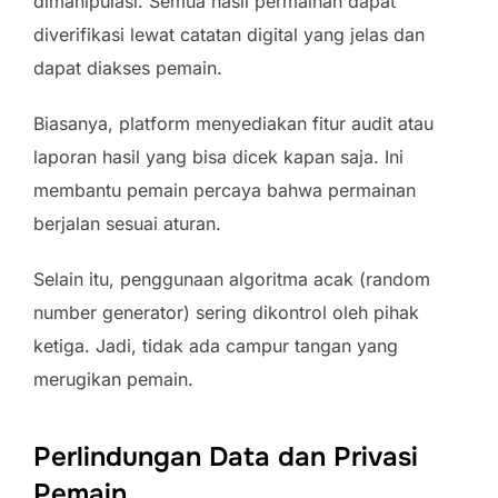
dimanipulasi. Semua hasil permainan dapat
diverifikasi lewat catatan digital yang jelas dan
dapat diakses pemain.
Biasanya, platform menyediakan fitur audit atau
laporan hasil yang bisa dicek kapan saja. Ini
membantu pemain percaya bahwa permainan
berjalan sesuai aturan.
Selain itu, penggunaan algoritma acak (random
number generator) sering dikontrol oleh pihak
ketiga. Jadi, tidak ada campur tangan yang
merugikan pemain.
Perlindungan Data dan Privasi
Pemain