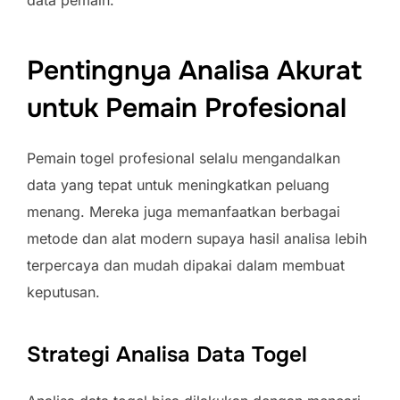
Pentingnya Analisa Akurat
untuk Pemain Profesional
Pemain togel profesional selalu mengandalkan
data yang tepat untuk meningkatkan peluang
menang. Mereka juga memanfaatkan berbagai
metode dan alat modern supaya hasil analisa lebih
terpercaya dan mudah dipakai dalam membuat
keputusan.
Strategi Analisa Data Togel