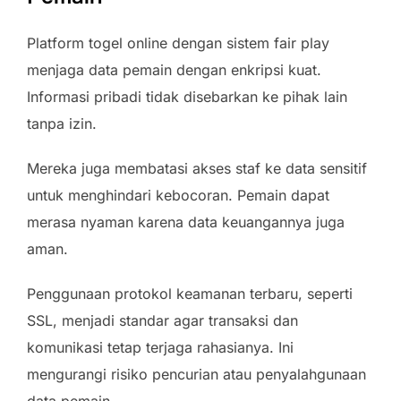
Platform togel online dengan sistem fair play
menjaga data pemain dengan enkripsi kuat.
Informasi pribadi tidak disebarkan ke pihak lain
tanpa izin.
Mereka juga membatasi akses staf ke data sensitif
untuk menghindari kebocoran. Pemain dapat
merasa nyaman karena data keuangannya juga
aman.
Penggunaan protokol keamanan terbaru, seperti
SSL, menjadi standar agar transaksi dan
komunikasi tetap terjaga rahasianya. Ini
mengurangi risiko pencurian atau penyalahgunaan
data pemain.