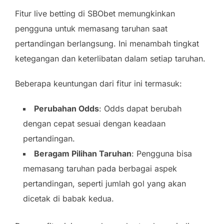
Fitur live betting di SBObet memungkinkan
pengguna untuk memasang taruhan saat
pertandingan berlangsung. Ini menambah tingkat
ketegangan dan keterlibatan dalam setiap taruhan.
Beberapa keuntungan dari fitur ini termasuk:
Perubahan Odds
: Odds dapat berubah
dengan cepat sesuai dengan keadaan
pertandingan.
Beragam Pilihan Taruhan
: Pengguna bisa
memasang taruhan pada berbagai aspek
pertandingan, seperti jumlah gol yang akan
dicetak di babak kedua.