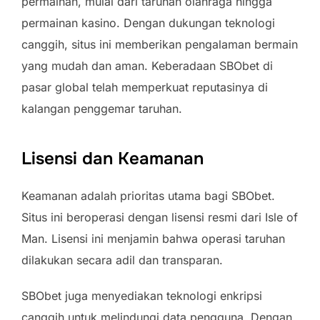
permainan, mulai dari taruhan olahraga hingga
permainan kasino. Dengan dukungan teknologi
canggih, situs ini memberikan pengalaman bermain
yang mudah dan aman. Keberadaan SBObet di
pasar global telah memperkuat reputasinya di
kalangan penggemar taruhan.
Lisensi dan Keamanan
Keamanan adalah prioritas utama bagi SBObet.
Situs ini beroperasi dengan lisensi resmi dari Isle of
Man. Lisensi ini menjamin bahwa operasi taruhan
dilakukan secara adil dan transparan.
SBObet juga menyediakan teknologi enkripsi
canggih untuk melindungi data pengguna. Dengan