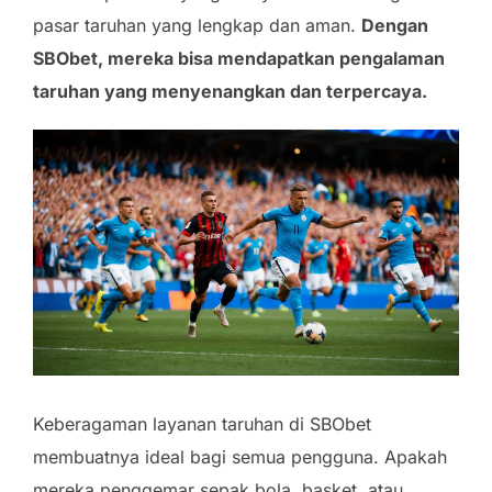
pasar taruhan yang lengkap dan aman.
Dengan
SBObet, mereka bisa mendapatkan pengalaman
taruhan yang menyenangkan dan terpercaya.
Keberagaman layanan taruhan di SBObet
membuatnya ideal bagi semua pengguna. Apakah
mereka penggemar sepak bola, basket, atau