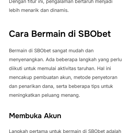
Dengan fitur ini, pengalaman bertaruh menjadi
lebih menarik dan dinamis.
Cara Bermain di SBObet
Bermain di SBObet sangat mudah dan
menyenangkan. Ada beberapa langkah yang perlu
diikuti untuk memulai aktivitas taruhan. Hal ini
mencakup pembuatan akun, metode penyetoran
dan penarikan dana, serta beberapa tips untuk
meningkatkan peluang menang.
Membuka Akun
Langkah pertama untuk bermain di SBObet adalah