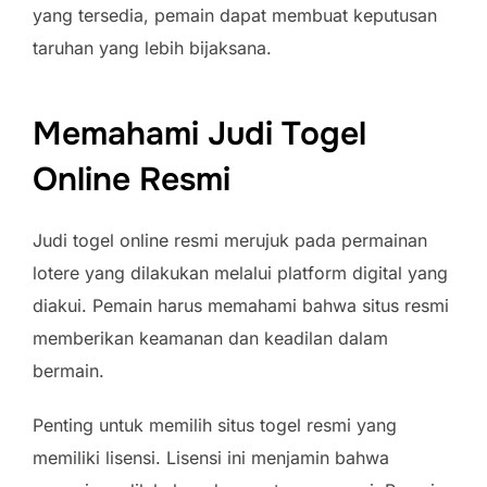
yang tersedia, pemain dapat membuat keputusan
taruhan yang lebih bijaksana.
Memahami Judi Togel
Online Resmi
Judi togel online resmi merujuk pada permainan
lotere yang dilakukan melalui platform digital yang
diakui. Pemain harus memahami bahwa situs resmi
memberikan keamanan dan keadilan dalam
bermain.
Penting untuk memilih situs togel resmi yang
memiliki lisensi. Lisensi ini menjamin bahwa