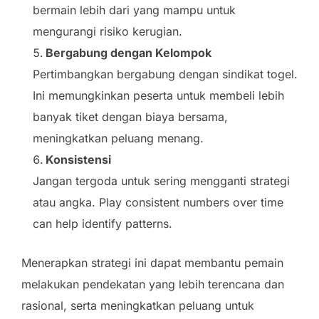
bermain lebih dari yang mampu untuk
mengurangi risiko kerugian.
Bergabung dengan Kelompok
Pertimbangkan bergabung dengan sindikat togel.
Ini memungkinkan peserta untuk membeli lebih
banyak tiket dengan biaya bersama,
meningkatkan peluang menang.
Konsistensi
Jangan tergoda untuk sering mengganti strategi
atau angka. Play consistent numbers over time
can help identify patterns.
Menerapkan strategi ini dapat membantu pemain
melakukan pendekatan yang lebih terencana dan
rasional, serta meningkatkan peluang untuk