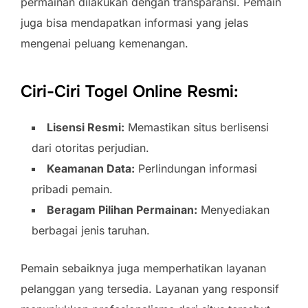
permainan dilakukan dengan transparansi. Pemain
juga bisa mendapatkan informasi yang jelas
mengenai peluang kemenangan.
Ciri-Ciri Togel Online Resmi:
Lisensi Resmi:
Memastikan situs berlisensi
dari otoritas perjudian.
Keamanan Data:
Perlindungan informasi
pribadi pemain.
Beragam Pilihan Permainan:
Menyediakan
berbagai jenis taruhan.
Pemain sebaiknya juga memperhatikan layanan
pelanggan yang tersedia. Layanan yang responsif