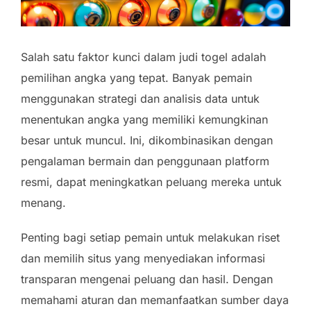
Salah satu faktor kunci dalam judi togel adalah
pemilihan angka yang tepat. Banyak pemain
menggunakan strategi dan analisis data untuk
menentukan angka yang memiliki kemungkinan
besar untuk muncul. Ini, dikombinasikan dengan
pengalaman bermain dan penggunaan platform
resmi, dapat meningkatkan peluang mereka untuk
menang.
Penting bagi setiap pemain untuk melakukan riset
dan memilih situs yang menyediakan informasi
transparan mengenai peluang dan hasil. Dengan
memahami aturan dan memanfaatkan sumber daya