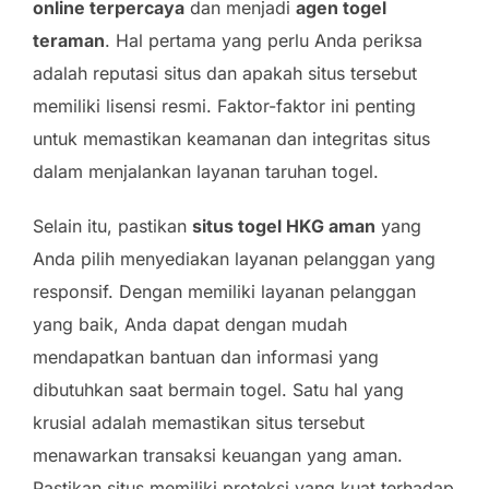
online terpercaya
dan menjadi
agen togel
teraman
. Hal pertama yang perlu Anda periksa
adalah reputasi situs dan apakah situs tersebut
memiliki lisensi resmi. Faktor-faktor ini penting
untuk memastikan keamanan dan integritas situs
dalam menjalankan layanan taruhan togel.
Selain itu, pastikan
situs togel HKG aman
yang
Anda pilih menyediakan layanan pelanggan yang
responsif. Dengan memiliki layanan pelanggan
yang baik, Anda dapat dengan mudah
mendapatkan bantuan dan informasi yang
dibutuhkan saat bermain togel. Satu hal yang
krusial adalah memastikan situs tersebut
menawarkan transaksi keuangan yang aman.
Pastikan situs memiliki proteksi yang kuat terhadap