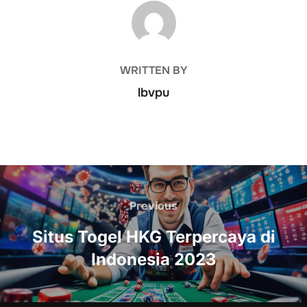
POST AUTHOR
WRITTEN BY
lbvpu
Post
navigation
Previous
Previous
Situs Togel HKG Terpercaya di
Indonesia 2023