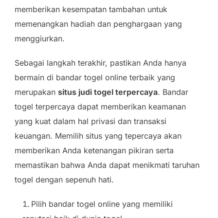
memberikan kesempatan tambahan untuk
memenangkan hadiah dan penghargaan yang
menggiurkan.
Sebagai langkah terakhir, pastikan Anda hanya
bermain di bandar togel online terbaik yang
merupakan
situs judi togel terpercaya
. Bandar
togel terpercaya dapat memberikan keamanan
yang kuat dalam hal privasi dan transaksi
keuangan. Memilih situs yang tepercaya akan
memberikan Anda ketenangan pikiran serta
memastikan bahwa Anda dapat menikmati taruhan
togel dengan sepenuh hati.
Pilih bandar togel online yang memiliki