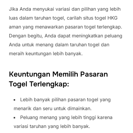
Jika Anda menyukai variasi dan pilihan yang lebih
luas dalam taruhan togel, carilah situs togel HKG
aman yang menawarkan pasaran togel terlengkap.
Dengan begitu, Anda dapat meningkatkan peluang
Anda untuk menang dalam taruhan togel dan
meraih keuntungan lebih banyak.
Keuntungan Memilih Pasaran
Togel Terlengkap:
Lebih banyak pilihan pasaran togel yang
menarik dan seru untuk dimainkan.
Peluang menang yang lebih tinggi karena
variasi taruhan yang lebih banyak.