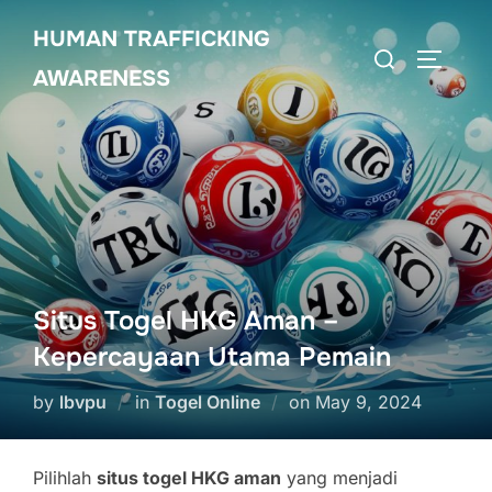
Skip
HUMAN TRAFFICKING
to
Search
TOGGLE
content
AWARENESS
for:
Situs Togel HKG Aman –
Kepercayaan Utama Pemain
Posted
by
lbvpu
in
Togel Online
on
May 9, 2024
on
Pilihlah
situs togel HKG aman
yang menjadi