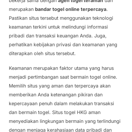
bekerja sama dengan
agen togel teraman
dan
merupakan
bandar togel online terpercaya
.
Pastikan situs tersebut menggunakan teknologi
keamanan terkini untuk melindungi informasi
pribadi dan transaksi keuangan Anda. Juga,
perhatikan kebijakan privasi dan keamanan yang
diterapkan oleh situs tersebut.
Keamanan merupakan faktor utama yang harus
menjadi pertimbangan saat bermain togel online.
Memilih situs yang aman dan terpercaya akan
memberikan Anda ketenangan pikiran dan
kepercayaan penuh dalam melakukan transaksi
dan bermain togel. Situs togel HKG aman
menyediakan lingkungan bermain yang terlindungi
dengan menjaga kerahasiaan data pribadi dan