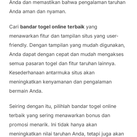
Anda dan memastikan bahwa pengalaman taruhan
Anda aman dan nyaman.
Cari
bandar togel online terbaik
yang
menawarkan fitur dan tampilan situs yang user-
friendly. Dengan tampilan yang mudah digunakan,
Anda dapat dengan cepat dan mudah mengakses
semua pasaran togel dan fitur taruhan lainnya.
Kesederhanaan antarmuka situs akan
meningkatkan kenyamanan dan pengalaman
bermain Anda.
Seiring dengan itu, pilihlah bandar togel online
terbaik yang sering menawarkan bonus dan
promosi menarik. Ini tidak hanya akan
meningkatkan nilai taruhan Anda, tetapi juga akan