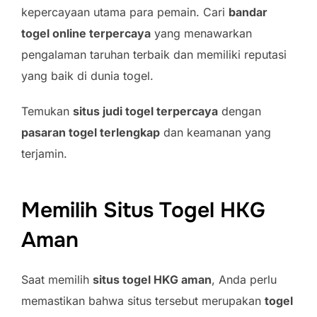
kepercayaan utama para pemain. Cari
bandar
togel online terpercaya
yang menawarkan
pengalaman taruhan terbaik dan memiliki reputasi
yang baik di dunia togel.
Temukan
situs judi togel terpercaya
dengan
pasaran togel terlengkap
dan keamanan yang
terjamin.
Memilih Situs Togel HKG
Aman
Saat memilih
situs togel HKG aman
, Anda perlu
memastikan bahwa situs tersebut merupakan
togel