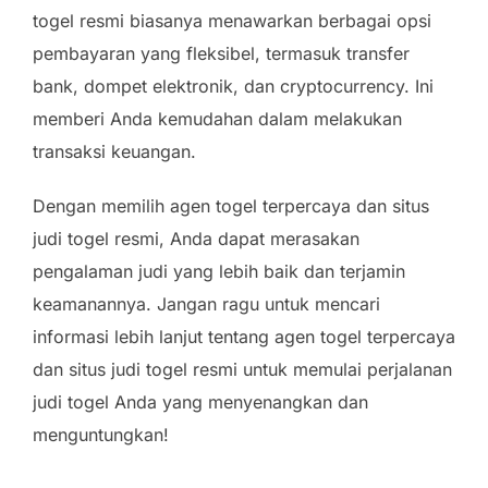
togel resmi biasanya menawarkan berbagai opsi
pembayaran yang fleksibel, termasuk transfer
bank, dompet elektronik, dan cryptocurrency. Ini
memberi Anda kemudahan dalam melakukan
transaksi keuangan.
Dengan memilih agen togel terpercaya dan situs
judi togel resmi, Anda dapat merasakan
pengalaman judi yang lebih baik dan terjamin
keamanannya. Jangan ragu untuk mencari
informasi lebih lanjut tentang agen togel terpercaya
dan situs judi togel resmi untuk memulai perjalanan
judi togel Anda yang menyenangkan dan
menguntungkan!