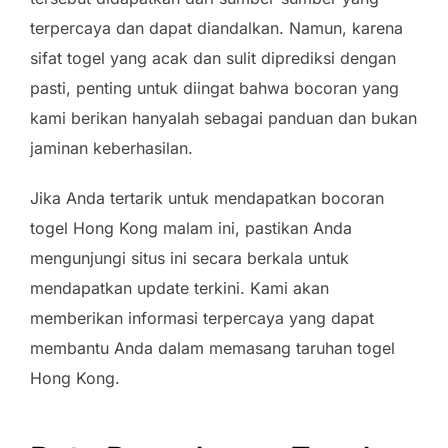
terpercaya dan dapat diandalkan. Namun, karena
sifat togel yang acak dan sulit diprediksi dengan
pasti, penting untuk diingat bahwa bocoran yang
kami berikan hanyalah sebagai panduan dan bukan
jaminan keberhasilan.
Jika Anda tertarik untuk mendapatkan bocoran
togel Hong Kong malam ini, pastikan Anda
mengunjungi situs ini secara berkala untuk
mendapatkan update terkini. Kami akan
memberikan informasi terpercaya yang dapat
membantu Anda dalam memasang taruhan togel
Hong Kong.