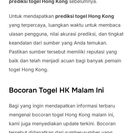
prediksi togel Hong Kong
sebelumnya.
Untuk mendapatkan
prediksi togel Hong Kong
yang terpercaya, luangkan waktu untuk membaca
ulasan pengguna, nilai akurasi prediksi, dan tingkat
keandalan dari sumber yang Anda temukan.
Pastikan sumber tersebut memiliki reputasi yang
baik dan telah menjadi acuan bagi banyak pemain
togel Hong Kong.
Bocoran Togel HK Malam Ini
Bagi yang ingin mendapatkan informasi terbaru
mengenai bocoran togel Hong Kong malam ini,
kami juga menyediakan update terkini. Bocoran
tersebut didapatkan dari sumber-sumber yang