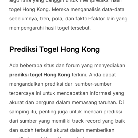
algoritma yang canggih untuk memprediksi hasil
togel Hong Kong. Mereka menganalisis data-data
sebelumnya, tren, pola, dan faktor-faktor lain yang
mempengaruhi hasil togel tersebut.
Prediksi Togel Hong Kong
Ada beberapa situs dan forum yang menyediakan
prediksi togel Hong Kong
terkini. Anda dapat
mengandalkan prediksi dari sumber-sumber
terpercaya ini untuk mendapatkan informasi yang
akurat dan berguna dalam memasang taruhan. Di
samping itu, penting juga untuk mencari prediksi
dari sumber yang memiliki track record yang baik
dan sudah terbukti akurat dalam memberikan