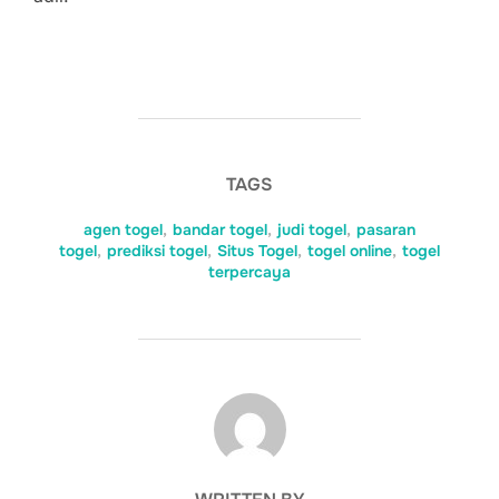
TAGS
agen togel
,
bandar togel
,
judi togel
,
pasaran
togel
,
prediksi togel
,
Situs Togel
,
togel online
,
togel
terpercaya
POST AUTHOR