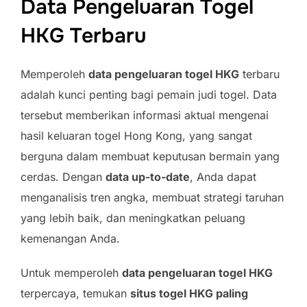
Data Pengeluaran Togel
HKG Terbaru
Memperoleh
data pengeluaran togel HKG
terbaru
adalah kunci penting bagi pemain judi togel. Data
tersebut memberikan informasi aktual mengenai
hasil keluaran togel Hong Kong, yang sangat
berguna dalam membuat keputusan bermain yang
cerdas. Dengan
data up-to-date
, Anda dapat
menganalisis tren angka, membuat strategi taruhan
yang lebih baik, dan meningkatkan peluang
kemenangan Anda.
Untuk memperoleh
data pengeluaran togel HKG
terpercaya, temukan
situs togel HKG paling