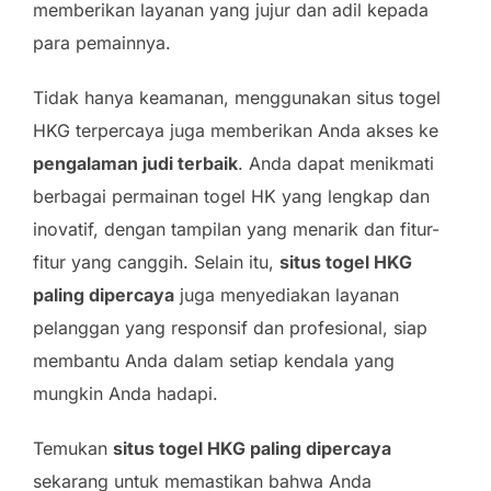
memberikan layanan yang jujur dan adil kepada
para pemainnya.
Tidak hanya keamanan, menggunakan situs togel
HKG terpercaya juga memberikan Anda akses ke
pengalaman judi terbaik
. Anda dapat menikmati
berbagai permainan togel HK yang lengkap dan
inovatif, dengan tampilan yang menarik dan fitur-
fitur yang canggih. Selain itu,
situs togel HKG
paling dipercaya
juga menyediakan layanan
pelanggan yang responsif dan profesional, siap
membantu Anda dalam setiap kendala yang
mungkin Anda hadapi.
Temukan
situs togel HKG paling dipercaya
sekarang untuk memastikan bahwa Anda