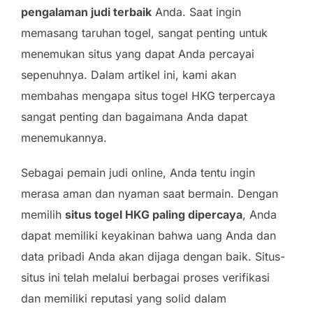
pengalaman judi terbaik
Anda. Saat ingin
memasang taruhan togel, sangat penting untuk
menemukan situs yang dapat Anda percayai
sepenuhnya. Dalam artikel ini, kami akan
membahas mengapa situs togel HKG terpercaya
sangat penting dan bagaimana Anda dapat
menemukannya.
Sebagai pemain judi online, Anda tentu ingin
merasa aman dan nyaman saat bermain. Dengan
memilih
situs togel HKG paling dipercaya
, Anda
dapat memiliki keyakinan bahwa uang Anda dan
data pribadi Anda akan dijaga dengan baik. Situs-
situs ini telah melalui berbagai proses verifikasi
dan memiliki reputasi yang solid dalam