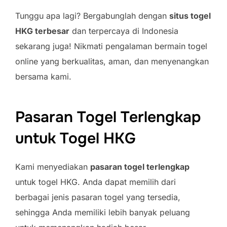
Tunggu apa lagi? Bergabunglah dengan
situs togel
HKG terbesar
dan terpercaya di Indonesia
sekarang juga! Nikmati pengalaman bermain togel
online yang berkualitas, aman, dan menyenangkan
bersama kami.
Pasaran Togel Terlengkap
untuk Togel HKG
Kami menyediakan
pasaran togel terlengkap
untuk togel HKG. Anda dapat memilih dari
berbagai jenis pasaran togel yang tersedia,
sehingga Anda memiliki lebih banyak peluang