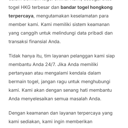
togel HKG terbesar dan
bandar togel hongkong
terpercaya
, mengutamakan keselamatan para
member kami. Kami memiliki sistem keamanan
yang canggih untuk melindungi data pribadi dan
transaksi finansial Anda.
Tidak hanya itu, tim layanan pelanggan kami siap
membantu Anda 24/7. Jika Anda memiliki
pertanyaan atau mengalami kendala dalam
bermain togel, jangan ragu untuk menghubungi
kami. Kami akan dengan senang hati membantu
Anda menyelesaikan semua masalah Anda.
Dengan keamanan dan layanan terpercaya yang
kami sediakan, kami ingin memberikan