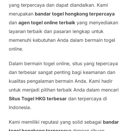
yang terpercaya dan dapat diandalkan. Kami
merupakan
bandar togel hongkong terpercaya
dan
agen togel online terbaik
yang menyediakan
layanan terbaik dan pasaran lengkap untuk
memenuhi kebutuhan Anda dalam bermain togel
online.
Dalam bermain togel online, situs yang tepercaya
dan terbesar sangat penting bagi keamanan dan
kualitas pengalaman bermain Anda. Kami hadir
untuk menjadi pilihan terbaik Anda dalam mencari
Situs Togel HKG terbesar
dan terpercaya di
Indonesia.
Kami memiliki reputasi yang solid sebagai
bandar
togel hongkong terpercaya
dengan ribuan