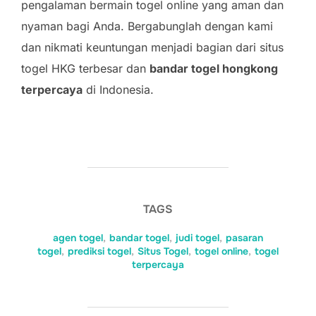
pengalaman bermain togel online yang aman dan
nyaman bagi Anda. Bergabunglah dengan kami
dan nikmati keuntungan menjadi bagian dari situs
togel HKG terbesar dan
bandar togel hongkong
terpercaya
di Indonesia.
TAGS
agen togel
,
bandar togel
,
judi togel
,
pasaran
togel
,
prediksi togel
,
Situs Togel
,
togel online
,
togel
terpercaya