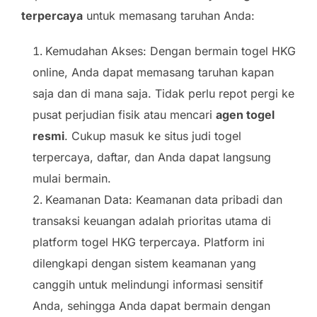
terpercaya
untuk memasang taruhan Anda:
Kemudahan Akses: Dengan bermain togel HKG
online, Anda dapat memasang taruhan kapan
saja dan di mana saja. Tidak perlu repot pergi ke
pusat perjudian fisik atau mencari
agen togel
resmi
. Cukup masuk ke situs judi togel
terpercaya, daftar, dan Anda dapat langsung
mulai bermain.
Keamanan Data: Keamanan data pribadi dan
transaksi keuangan adalah prioritas utama di
platform togel HKG terpercaya. Platform ini
dilengkapi dengan sistem keamanan yang
canggih untuk melindungi informasi sensitif
Anda, sehingga Anda dapat bermain dengan