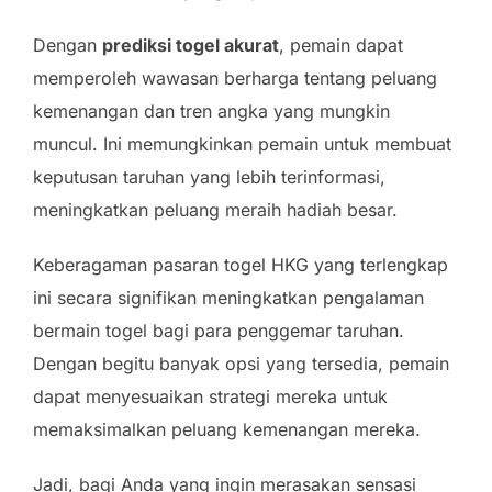
Dengan
prediksi togel akurat
, pemain dapat
memperoleh wawasan berharga tentang peluang
kemenangan dan tren angka yang mungkin
muncul. Ini memungkinkan pemain untuk membuat
keputusan taruhan yang lebih terinformasi,
meningkatkan peluang meraih hadiah besar.
Keberagaman pasaran togel HKG yang terlengkap
ini secara signifikan meningkatkan pengalaman
bermain togel bagi para penggemar taruhan.
Dengan begitu banyak opsi yang tersedia, pemain
dapat menyesuaikan strategi mereka untuk
memaksimalkan peluang kemenangan mereka.
Jadi, bagi Anda yang ingin merasakan sensasi