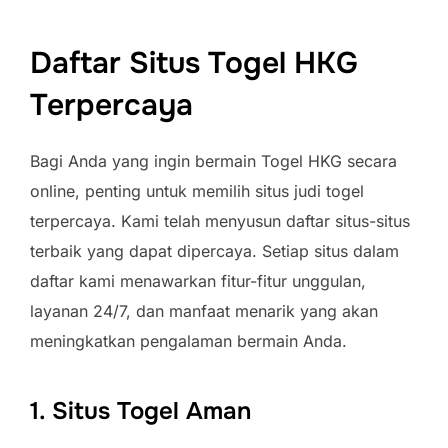
Daftar Situs Togel HKG
Terpercaya
Bagi Anda yang ingin bermain Togel HKG secara
online, penting untuk memilih situs judi togel
terpercaya. Kami telah menyusun daftar situs-situs
terbaik yang dapat dipercaya. Setiap situs dalam
daftar kami menawarkan fitur-fitur unggulan,
layanan 24/7, dan manfaat menarik yang akan
meningkatkan pengalaman bermain Anda.
1. Situs Togel Aman