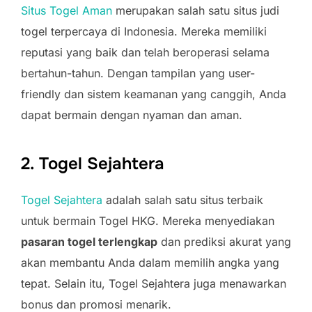
Situs Togel Aman
merupakan salah satu situs judi
togel terpercaya di Indonesia. Mereka memiliki
reputasi yang baik dan telah beroperasi selama
bertahun-tahun. Dengan tampilan yang user-
friendly dan sistem keamanan yang canggih, Anda
dapat bermain dengan nyaman dan aman.
2. Togel Sejahtera
Togel Sejahtera
adalah salah satu situs terbaik
untuk bermain Togel HKG. Mereka menyediakan
pasaran togel terlengkap
dan prediksi akurat yang
akan membantu Anda dalam memilih angka yang
tepat. Selain itu, Togel Sejahtera juga menawarkan
bonus dan promosi menarik.