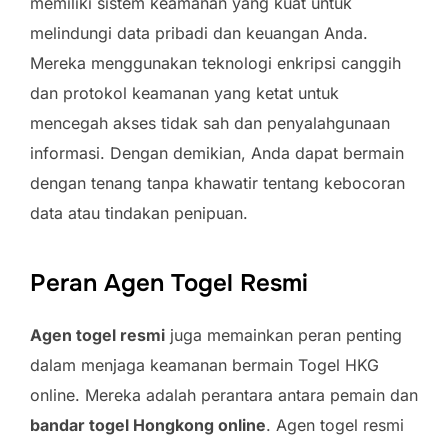
memiliki sistem keamanan yang kuat untuk
melindungi data pribadi dan keuangan Anda.
Mereka menggunakan teknologi enkripsi canggih
dan protokol keamanan yang ketat untuk
mencegah akses tidak sah dan penyalahgunaan
informasi. Dengan demikian, Anda dapat bermain
dengan tenang tanpa khawatir tentang kebocoran
data atau tindakan penipuan.
Peran Agen Togel Resmi
Agen togel resmi
juga memainkan peran penting
dalam menjaga keamanan bermain Togel HKG
online. Mereka adalah perantara antara pemain dan
bandar togel Hongkong online
. Agen togel resmi