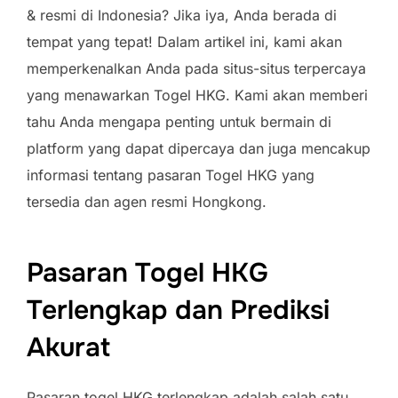
& resmi di Indonesia? Jika iya, Anda berada di
tempat yang tepat! Dalam artikel ini, kami akan
memperkenalkan Anda pada situs-situs terpercaya
yang menawarkan Togel HKG. Kami akan memberi
tahu Anda mengapa penting untuk bermain di
platform yang dapat dipercaya dan juga mencakup
informasi tentang pasaran Togel HKG yang
tersedia dan agen resmi Hongkong.
Pasaran Togel HKG
Terlengkap dan Prediksi
Akurat
Pasaran togel HKG terlengkap adalah salah satu