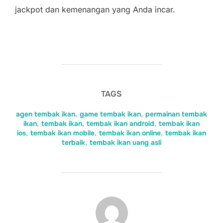
jackpot dan kemenangan yang Anda incar.
TAGS
agen tembak ikan
,
game tembak ikan
,
permainan tembak
ikan
,
tembak ikan
,
tembak ikan android
,
tembak ikan
ios
,
tembak ikan mobile
,
tembak ikan online
,
tembak ikan
terbaik
,
tembak ikan uang asli
POST AUTHOR