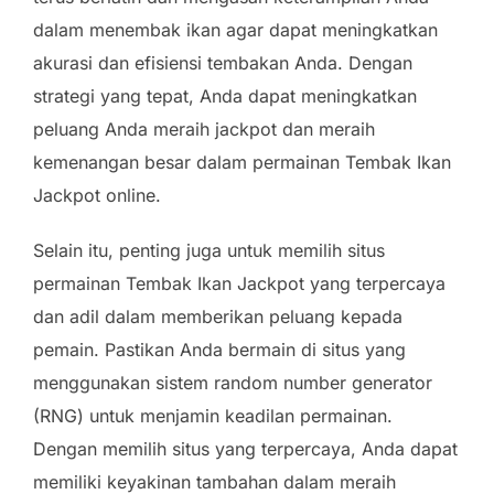
dalam menembak ikan agar dapat meningkatkan
akurasi dan efisiensi tembakan Anda. Dengan
strategi yang tepat, Anda dapat meningkatkan
peluang Anda meraih jackpot dan meraih
kemenangan besar dalam permainan Tembak Ikan
Jackpot online.
Selain itu, penting juga untuk memilih situs
permainan Tembak Ikan Jackpot yang terpercaya
dan adil dalam memberikan peluang kepada
pemain. Pastikan Anda bermain di situs yang
menggunakan sistem random number generator
(RNG) untuk menjamin keadilan permainan.
Dengan memilih situs yang terpercaya, Anda dapat
memiliki keyakinan tambahan dalam meraih