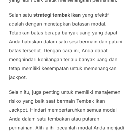
Salah satu
strategi tembak ikan
yang efektif
adalah dengan menetapkan batasan modal.
Tetapkan batas berapa banyak uang yang dapat
Anda habiskan dalam satu sesi bermain dan patuhi
batas tersebut. Dengan cara ini, Anda dapat
menghindari kehilangan terlalu banyak uang dan
tetap memiliki kesempatan untuk memenangkan
jackpot.
Selain itu, juga penting untuk memiliki manajemen
risiko yang baik saat bermain Tembak Ikan
Jackpot. Hindari mempertaruhkan semua modal
Anda dalam satu tembakan atau putaran
permainan. Alih-alih, pecahlah modal Anda menjadi