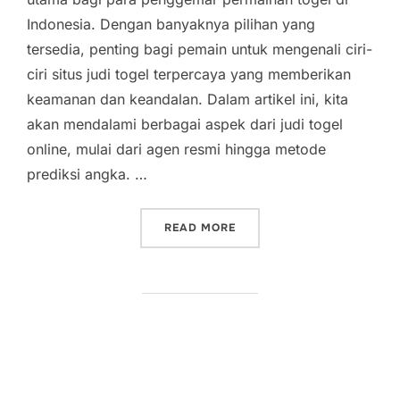
Indonesia. Dengan banyaknya pilihan yang
tersedia, penting bagi pemain untuk mengenali ciri-
ciri situs judi togel terpercaya yang memberikan
keamanan dan keandalan. Dalam artikel ini, kita
akan mendalami berbagai aspek dari judi togel
online, mulai dari agen resmi hingga metode
prediksi angka. …
“SITUS JUDI TOGEL ONLIN
READ MORE