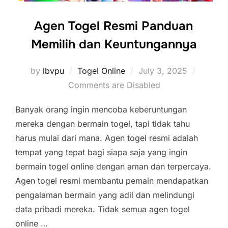
Agen Togel Resmi Panduan
Memilih dan Keuntungannya
Posted
by
lbvpu
Togel Online
July 3, 2025
on
Comments are Disabled
Banyak orang ingin mencoba keberuntungan
mereka dengan bermain togel, tapi tidak tahu
harus mulai dari mana. Agen togel resmi adalah
tempat yang tepat bagi siapa saja yang ingin
bermain togel online dengan aman dan terpercaya.
Agen togel resmi membantu pemain mendapatkan
pengalaman bermain yang adil dan melindungi
data pribadi mereka. Tidak semua agen togel
online …