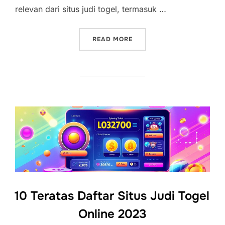
relevan dari situs judi togel, termasuk …
“SITUS JUDI TOGEL DENG
READ MORE
10 Teratas Daftar Situs Judi Togel
Online 2023