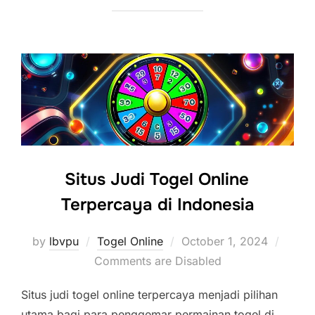
Situs Judi Togel Online
Terpercaya di Indonesia
Posted
by
lbvpu
Togel Online
October 1, 2024
on
Comments are Disabled
Situs judi togel online terpercaya menjadi pilihan
utama bagi para penggemar permainan togel di