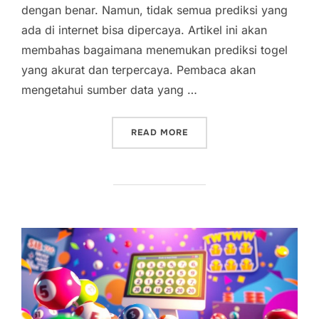
dengan benar. Namun, tidak semua prediksi yang
ada di internet bisa dipercaya. Artikel ini akan
membahas bagaimana menemukan prediksi togel
yang akurat dan terpercaya. Pembaca akan
mengetahui sumber data yang …
“PREDIKSI TOGEL AKURAT 
READ MORE