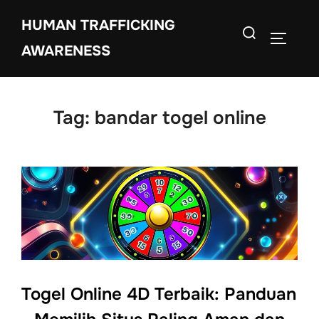
Skip
HUMAN TRAFFICKING
Search
to
TOGGLE
for:
content
AWARENESS
Tag:
bandar togel online
Togel Online 4D Terbaik: Panduan