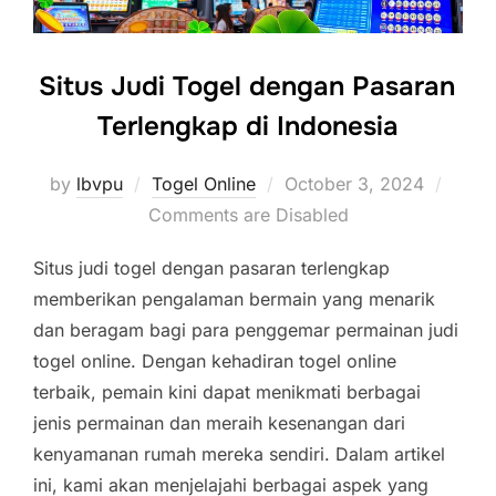
Situs Judi Togel dengan Pasaran
Terlengkap di Indonesia
Posted
by
lbvpu
Togel Online
October 3, 2024
on
Comments are Disabled
Situs judi togel dengan pasaran terlengkap
memberikan pengalaman bermain yang menarik
dan beragam bagi para penggemar permainan judi
togel online. Dengan kehadiran togel online
terbaik, pemain kini dapat menikmati berbagai
jenis permainan dan meraih kesenangan dari
kenyamanan rumah mereka sendiri. Dalam artikel
ini, kami akan menjelajahi berbagai aspek yang