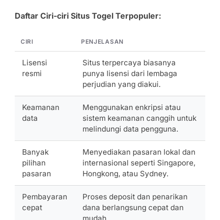
Daftar Ciri-ciri Situs Togel Terpopuler:
CIRI
PENJELASAN
Lisensi
Situs terpercaya biasanya
resmi
punya lisensi dari lembaga
perjudian yang diakui.
Keamanan
Menggunakan enkripsi atau
data
sistem keamanan canggih untuk
melindungi data pengguna.
Banyak
Menyediakan pasaran lokal dan
pilihan
internasional seperti Singapore,
pasaran
Hongkong, atau Sydney.
Pembayaran
Proses deposit dan penarikan
cepat
dana berlangsung cepat dan
mudah.