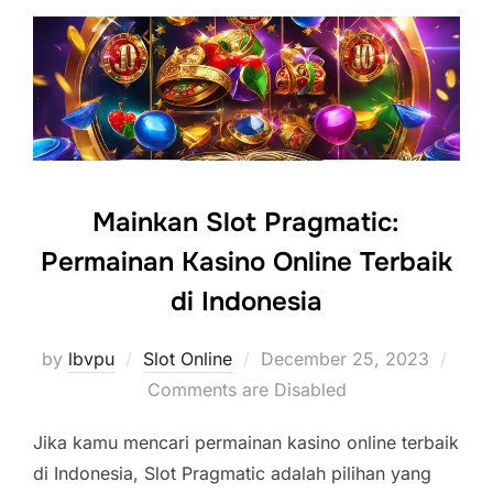
Mainkan Slot Pragmatic:
Permainan Kasino Online Terbaik
di Indonesia
Posted
by
lbvpu
Slot Online
December 25, 2023
on
Comments are Disabled
Jika kamu mencari permainan kasino online terbaik
di Indonesia, Slot Pragmatic adalah pilihan yang