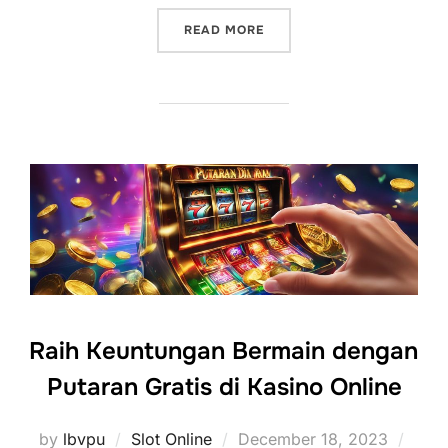
“PANDUAN LENGKAP MEMPE
READ MORE
Raih Keuntungan Bermain dengan
Putaran Gratis di Kasino Online
Posted
by
lbvpu
Slot Online
December 18, 2023