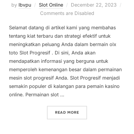
Posted
by
lbvpu
Slot Online
December 22, 2023
on
Comments are Disabled
Selamat datang di artikel kami yang membahas
tentang kiat terbaru dan strategi efektif untuk
meningkatkan peluang Anda dalam bermain olx
toto Slot Progresif . Di sini, Anda akan
mendapatkan informasi yang berguna untuk
memperoleh kemenangan besar dalam permainan
mesin slot progresif Anda. Slot Progresif menjadi
semakin populer di kalangan para pemain kasino
online. Permainan slot …
“KIAT TERBARU DAN STRA
READ MORE