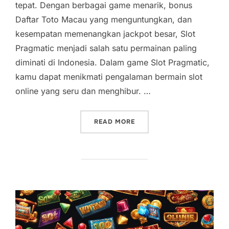
tepat. Dengan berbagai game menarik, bonus
Daftar Toto Macau yang menguntungkan, dan
kesempatan memenangkan jackpot besar, Slot
Pragmatic menjadi salah satu permainan paling
diminati di Indonesia. Dalam game Slot Pragmatic,
kamu dapat menikmati pengalaman bermain slot
online yang seru dan menghibur. …
“MAINKAN SLOT PRAGMATI
READ MORE