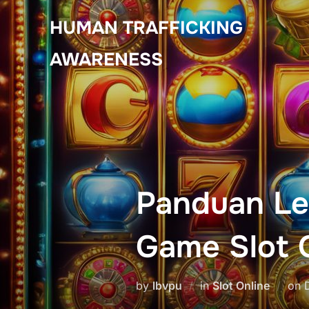
Skip
HUMAN TRAFFICKING
to
content
AWARENESS
Panduan Le
Game Slot 
by
lbvpu
in
Slot Online
on