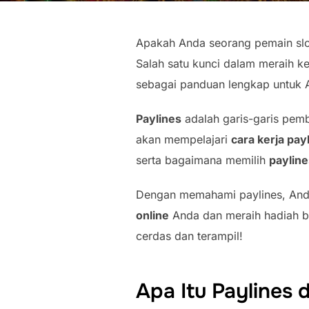
Apakah Anda seorang pemain slo
Salah satu kunci dalam meraih 
sebagai panduan lengkap untuk 
Paylines
adalah garis-garis pem
akan mempelajari
cara kerja pay
serta bagaimana memilih
payline
Dengan memahami paylines, And
online
Anda dan meraih hadiah bes
cerdas dan terampil!
Apa Itu Paylines 