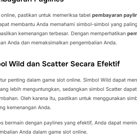
online, pastikan untuk memeriksa tabel
pembayaran payli
 dapat membantu Anda memahami simbol-simbol yang pali
hasilkan kemenangan terbesar. Dengan memperhatikan
pem
gan Anda dan memaksimalkan pengembalian Anda.
l Wild dan Scatter Secara Efektif
itur penting dalam game slot online. Simbol Wild dapat men
yang lebih menguntungkan, sedangkan simbol Scatter dap
mbahan. Oleh karena itu, pastikan untuk menggunakan simb
uang kemenangan Anda.
ips bermain dengan paylines yang efektif, Anda dapat men
balian Anda dalam game slot online.