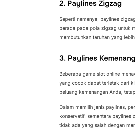
2. Paylines Zigzag
Seperti namanya, paylines zigza
berada pada pola zigzag untuk m
membutuhkan taruhan yang lebih
3. Paylines Kemenanga
Beberapa game slot online menawa
yang cocok dapat terletak dari k
peluang kemenangan Anda, tetapi
Dalam memilih jenis paylines, p
konservatif, sementara paylines 
tidak ada yang salah dengan me