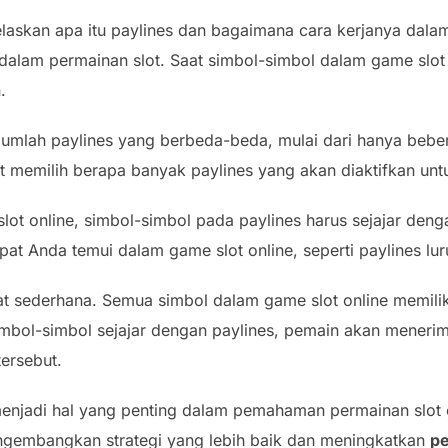
laskan apa itu paylines dan bagaimana cara kerjanya dalam
alam permainan slot. Saat simbol-simbol dalam game slot o
.
 jumlah paylines yang berbeda-beda, mulai dari hanya bebe
 memilih berapa banyak paylines yang akan diaktifkan un
t online, simbol-simbol pada paylines harus sejajar deng
at Anda temui dalam game slot online, seperti paylines lur
t sederhana. Semua simbol dalam game slot online memilik
imbol-simbol sejajar dengan paylines, pemain akan mener
ersebut.
njadi hal yang penting dalam pemahaman permainan slot
engembangkan strategi yang lebih baik dan meningkatkan
p