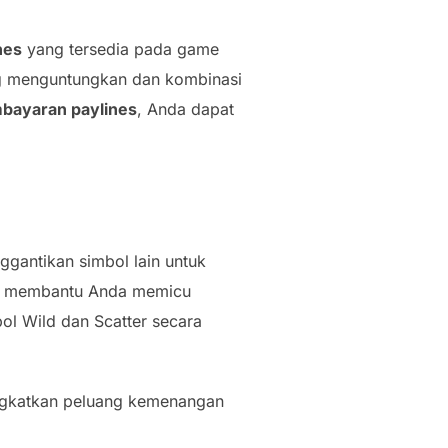
nes
yang tersedia pada game
ng menguntungkan dan kombinasi
bayaran paylines
, Anda dapat
ggantikan simbol lain untuk
at membantu Anda memicu
ol Wild dan Scatter secara
ingkatkan peluang kemenangan