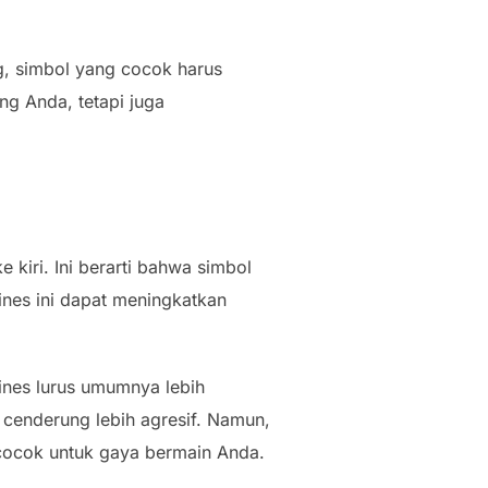
g, simbol yang cocok harus
g Anda, tetapi juga
kiri. Ini berarti bahwa simbol
lines ini dapat meningkatkan
ines lurus umumnya lebih
 cenderung lebih agresif. Namun,
cocok untuk gaya bermain Anda.