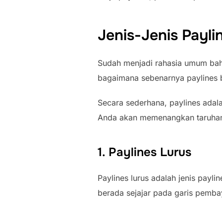
Jenis-Jenis Payli
Sudah menjadi rahasia umum bah
bagaimana sebenarnya paylines 
Secara sederhana, paylines adala
Anda akan memenangkan taruhan A
1. Paylines Lurus
Paylines lurus adalah jenis payl
berada sejajar pada garis pemba