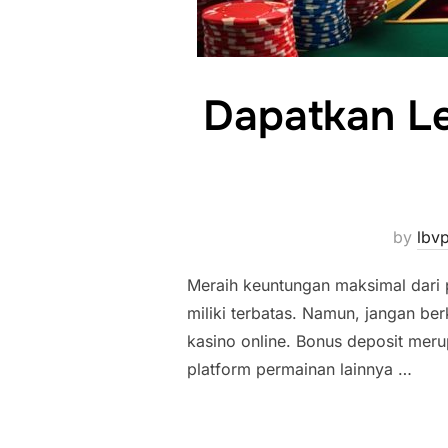
Dapatkan Le
by
lbv
Meraih keuntungan maksimal dari p
miliki terbatas. Namun, jangan be
kasino online. Bonus deposit merup
platform permainan lainnya …