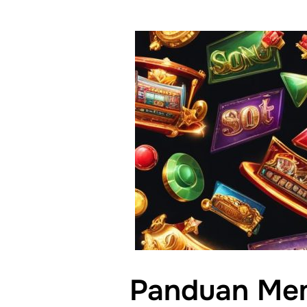
Panduan Mem