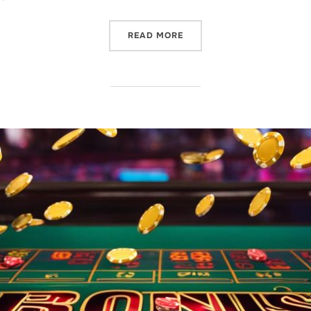
“DAPATKAN KEUNTUNGAN D
READ MORE