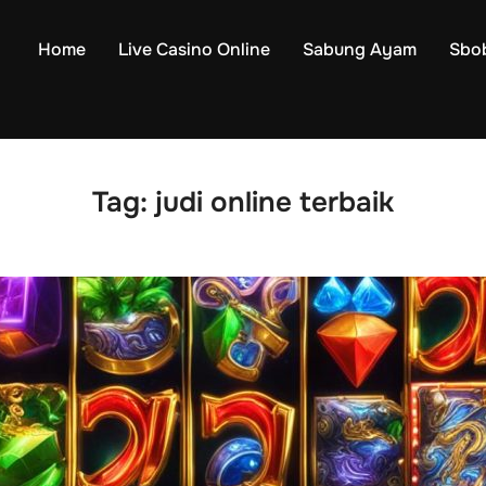
Home
Live Casino Online
Sabung Ayam
Sbo
Tag:
judi online terbaik