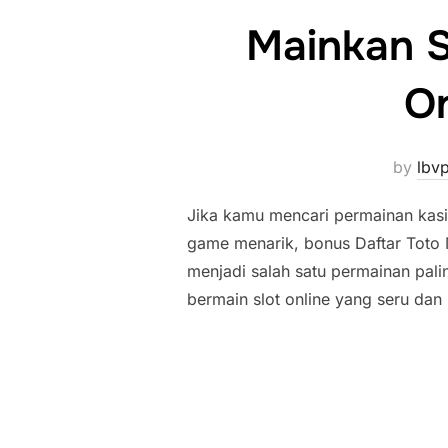
Mainkan S
On
by
lbv
Jika kamu mencari permainan kasin
game menarik, bonus Daftar Toto
menjadi salah satu permainan pal
bermain slot online yang seru dan