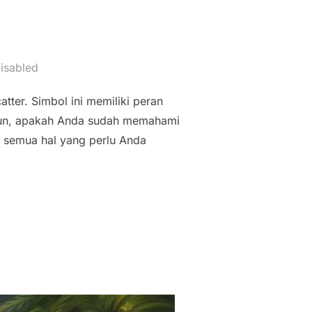
isabled
tter. Simbol ini memiliki peran
un, apakah Anda sudah memahami
 semua hal yang perlu Anda
TTER SYMBOLS DALAM SLOT ONLINE INDONESIA”