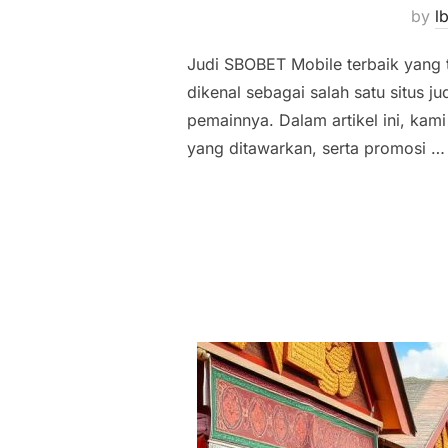
by
l
Judi SBOBET Mobile terbaik yang t
dikenal sebagai salah satu situs j
pemainnya. Dalam artikel ini, ka
yang ditawarkan, serta promosi …