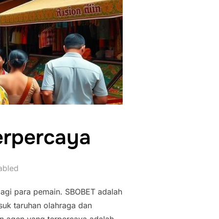
erpercaya
abled
 bagi para pemain. SBOBET adalah
suk taruhan olahraga dan