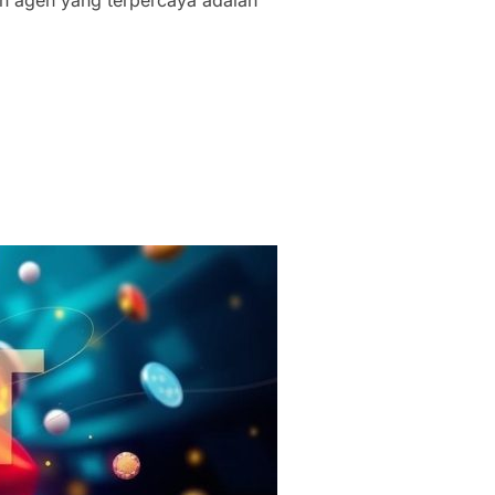
an agen yang terpercaya adalah
NESIA TERPERCAYA”