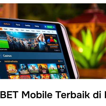
BET Mobile Terbaik di 