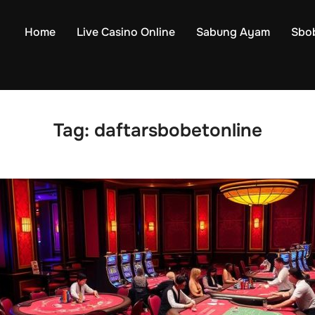
Home
Live Casino Online
Sabung Ayam
Sbo
Tag:
daftarsbobetonline