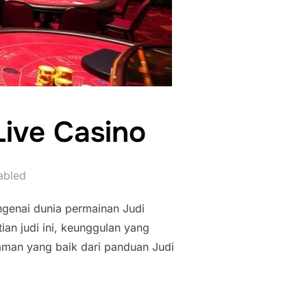
ive Casino
abled
genai dunia permainan Judi
an judi ini, keunggulan yang
man yang baik dari panduan Judi
SBOBET LIVE CASINO”