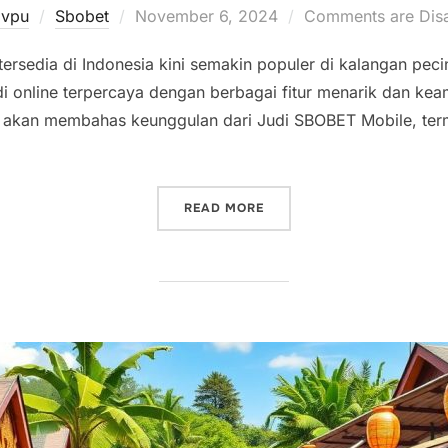
Posted
bvpu
Sbobet
November 6, 2024
Comments are Dis
on
ersedia di Indonesia kini semakin populer di kalangan peci
udi online terpercaya dengan berbagai fitur menarik dan ke
mi akan membahas keunggulan dari Judi SBOBET Mobile, ter
“JUDI SBOBET MOBILE TER
READ MORE