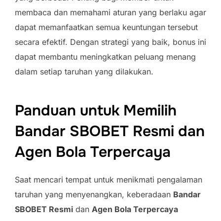
membaca dan memahami aturan yang berlaku agar
dapat memanfaatkan semua keuntungan tersebut
secara efektif. Dengan strategi yang baik, bonus ini
dapat membantu meningkatkan peluang menang
dalam setiap taruhan yang dilakukan.
Panduan untuk Memilih
Bandar SBOBET Resmi dan
Agen Bola Terpercaya
Saat mencari tempat untuk menikmati pengalaman
taruhan yang menyenangkan, keberadaan
Bandar
SBOBET Resmi
dan
Agen Bola Terpercaya