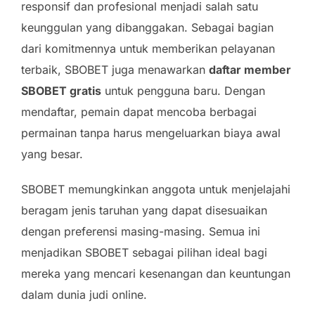
responsif dan profesional menjadi salah satu
keunggulan yang dibanggakan. Sebagai bagian
dari komitmennya untuk memberikan pelayanan
terbaik, SBOBET juga menawarkan
daftar member
SBOBET gratis
untuk pengguna baru. Dengan
mendaftar, pemain dapat mencoba berbagai
permainan tanpa harus mengeluarkan biaya awal
yang besar.
SBOBET memungkinkan anggota untuk menjelajahi
beragam jenis taruhan yang dapat disesuaikan
dengan preferensi masing-masing. Semua ini
menjadikan SBOBET sebagai pilihan ideal bagi
mereka yang mencari kesenangan dan keuntungan
dalam dunia judi online.