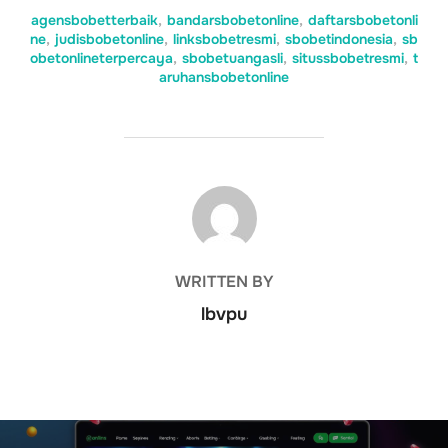
agensbobetterbaik
,
bandarsbobetonline
,
daftarsbobetonli
ne
,
judisbobetonline
,
linksbobetresmi
,
sbobetindonesia
,
sb
obetonlineterpercaya
,
sbobetuangasli
,
situssbobetresmi
,
t
aruhansbobetonline
POST AUTHOR
WRITTEN BY
lbvpu
Post