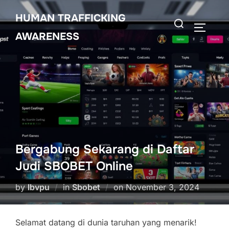
Skip
HUMAN TRAFFICKING
Search
to
TOGGLE
for:
content
AWARENESS
Bergabung Sekarang di Daftar
Judi SBOBET Online
Posted
by
lbvpu
in
Sbobet
on
November 3, 2024
on
Selamat datang di dunia taruhan yang menarik!