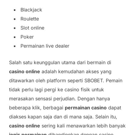
Blackjack
Roulette
Slot online
Poker
Permainan live dealer
Salah satu keunggulan utama dari bermain di
casino online
adalah kemudahan akses yang
ditawarkan oleh platform seperti SBOBET. Pemain
tidak perlu lagi pergi ke casino fisik untuk
merasakan sensasi perjudian. Dengan hanya
beberapa klik, berbagai
permainan casino
dapat
diakses kapan saja dan di mana saja. Selain itu,
casino online
sering kali menawarkan lebih banyak
jenis permainan
dibandingkan dengan casino