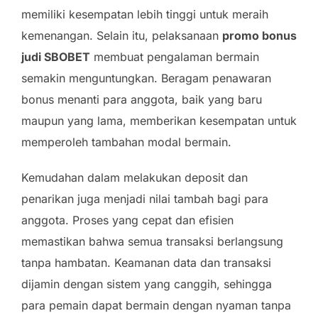
memiliki kesempatan lebih tinggi untuk meraih
kemenangan. Selain itu, pelaksanaan
promo bonus
judi SBOBET
membuat pengalaman bermain
semakin menguntungkan. Beragam penawaran
bonus menanti para anggota, baik yang baru
maupun yang lama, memberikan kesempatan untuk
memperoleh tambahan modal bermain.
Kemudahan dalam melakukan deposit dan
penarikan juga menjadi nilai tambah bagi para
anggota. Proses yang cepat dan efisien
memastikan bahwa semua transaksi berlangsung
tanpa hambatan. Keamanan data dan transaksi
dijamin dengan sistem yang canggih, sehingga
para pemain dapat bermain dengan nyaman tanpa