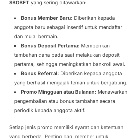
SBOBET
yang sering ditawarkan:
Bonus Member Baru:
Diberikan kepada
anggota baru sebagai insentif untuk mendaftar
dan mulai bermain.
Bonus Deposit Pertama:
Memberikan
tambahan dana pada saat melakukan deposit
pertama, sehingga meningkatkan bankroll awal.
Bonus Referral:
Diberikan kepada anggota
yang berhasil mengajak teman untuk bergabung.
Promo Mingguan atau Bulanan:
Menawarkan
pengembalian atau bonus tambahan secara
periodik kepada anggota aktif.
Setiap jenis promo memiliki syarat dan ketentuan
yang berbeda. Penting bagi member untuk