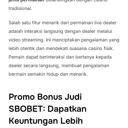
tradisional.
Salah satu fitur menarik dari permainan live dealer
adalah interaksi langsung dengan dealer melalui
video streaming. Ini menciptakan pengalaman yang
lebih otentik dan mendekati suasana casino fisik.
Pemain dapat berinteraksi dan bertanya kepada
dealer secara langsung, membuat pengalaman
bermain semakin hidup dan menarik.
Promo Bonus Judi
SBOBET: Dapatkan
Keuntungan Lebih