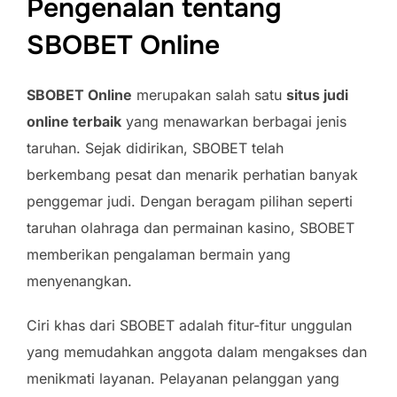
Pengenalan tentang
SBOBET Online
SBOBET Online
merupakan salah satu
situs judi
online terbaik
yang menawarkan berbagai jenis
taruhan. Sejak didirikan, SBOBET telah
berkembang pesat dan menarik perhatian banyak
penggemar judi. Dengan beragam pilihan seperti
taruhan olahraga dan permainan kasino, SBOBET
memberikan pengalaman bermain yang
menyenangkan.
Ciri khas dari SBOBET adalah fitur-fitur unggulan
yang memudahkan anggota dalam mengakses dan
menikmati layanan. Pelayanan pelanggan yang