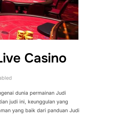
ive Casino
abled
genai dunia permainan Judi
an judi ini, keunggulan yang
man yang baik dari panduan Judi
SBOBET LIVE CASINO”