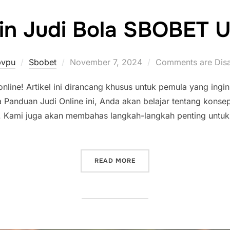
n Judi Bola SBOBET U
Posted
bvpu
Sbobet
November 7, 2024
Comments are Dis
on
 online! Artikel ini dirancang khusus untuk pemula yang i
anduan Judi Online ini, Anda akan belajar tentang konsep
ini. Kami juga akan membahas langkah-langkah penting unt
“PANDUAN MAIN JUDI BOL
READ MORE