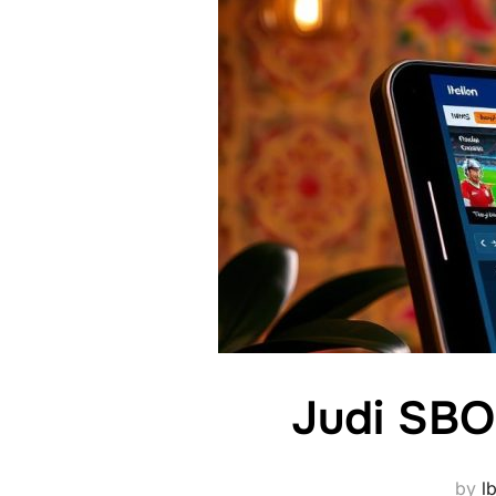
Judi SBO
by
l