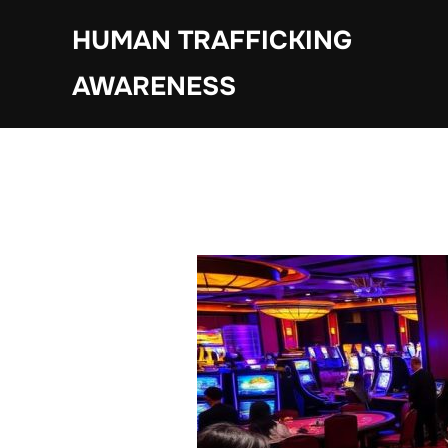
Skip
HUMAN TRAFFICKING
to
content
AWARENESS