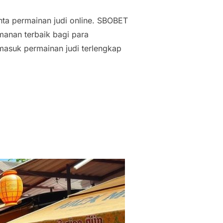
nta permainan judi online. SBOBET
amanan terbaik bagi para
masuk permainan judi terlengkap
BAIK DI INDONESIA”