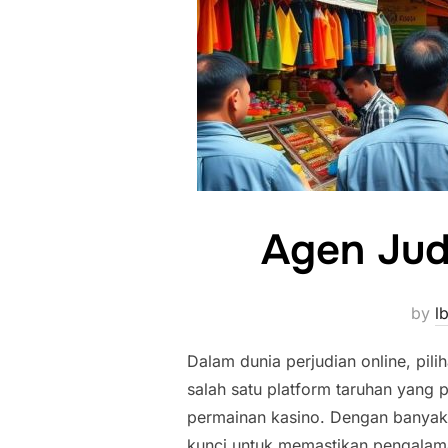
Agen Jud
by
l
Dalam dunia perjudian online, pi
salah satu platform taruhan yang 
permainan kasino. Dengan banyakn
kunci untuk memastikan pengalam