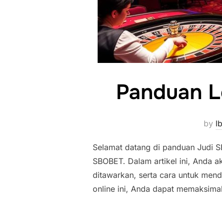
Panduan L
by
l
Selamat datang di panduan Judi S
SBOBET. Dalam artikel ini, Anda 
ditawarkan, serta cara untuk me
online ini, Anda dapat memaksim