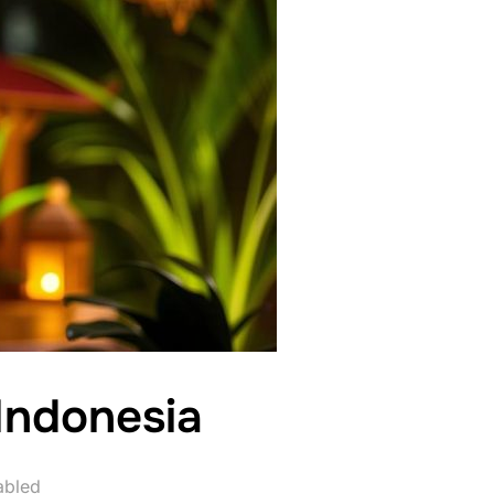
Indonesia
abled