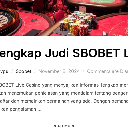
engkap Judi SBOBET L
Posted
bvpu
Sbobet
November 8, 2024
Comments are Dis
on
BOBET Live Casino yang menyajikan informasi lengkap men
akan menemukan penjelasan yang mendalam tentang pengerti
ndaftar dan memainkan permainan yang ada. Dengan pemaha
alkan pengalaman …
“PANDUAN LENGKAP JUDI 
READ MORE