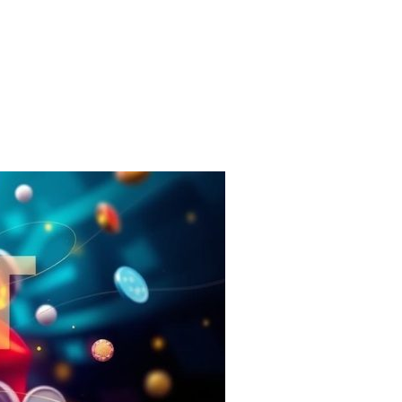
NESIA TERPERCAYA”