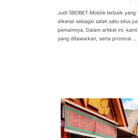
Judi SBOBET Mobile terbaik yang t
dikenal sebagai salah satu situs j
pemainnya. Dalam artikel ini, ka
yang ditawarkan, serta promosi …