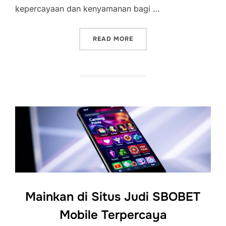
kepercayaan dan kenyamanan bagi …
“MAIN JUDI ONLINE DI SI
READ MORE
Mainkan di Situs Judi SBOBET
Mobile Terpercaya