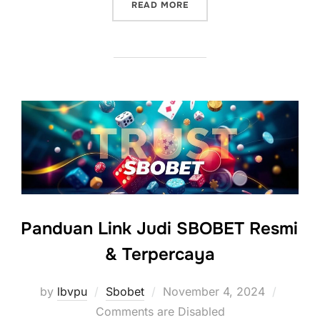
“AGEN JUDI SBOBET INDO
READ MORE
Panduan Link Judi SBOBET Resmi
& Terpercaya
Posted
by
lbvpu
Sbobet
November 4, 2024
on
Comments are Disabled