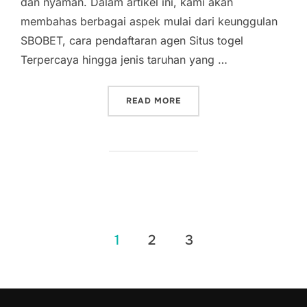
dan nyaman. Dalam artikel ini, kami akan
membahas berbagai aspek mulai dari keunggulan
SBOBET, cara pendaftaran agen Situs togel
Terpercaya hingga jenis taruhan yang …
“PANDUAN TARUHAN JUDI
READ MORE
Posts
1
2
3
pagination