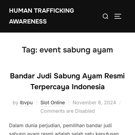
Skip
HUMAN TRAFFICKING
to
Search
TOGGLE
content
AWARENESS
for:
Tag:
event sabung ayam
Bandar Judi Sabung Ayam Resmi
Terpercaya Indonesia
Posted
by
lbvpu
Slot Online
November 8, 2024
on
Comments are Disabled
Dalam dunia perjudian, pemilihan bandar judi
sabung ayam resmi adalah salah satu keputusan