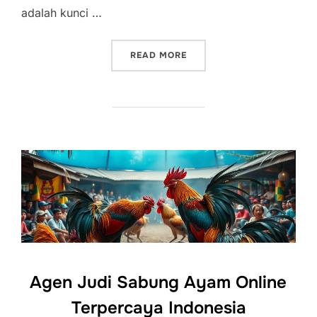
adalah kunci …
“SITUS JUDI SABUNG AYA
READ MORE
Agen Judi Sabung Ayam Online
Terpercaya Indonesia