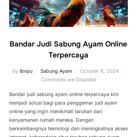
Bandar Judi Sabung Ayam Online
Terpercaya
Posted
by
lbvpu
Sabung Ayam
October 8, 2024
on
Comments are Disabled
Bandar judi sabung ayam online terpercaya kini
menjadi solusi bagi para penggemar judi ayam
online yang ingin menikmati taruhan dari
kenyamanan rumah mereka. Dengan
berkembangnya teknologi dan meningkatnya akses