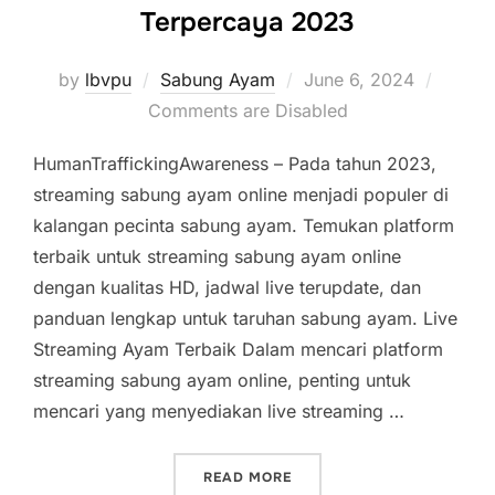
Terpercaya 2023
Posted
by
lbvpu
Sabung Ayam
June 6, 2024
on
Comments are Disabled
HumanTraffickingAwareness – Pada tahun 2023,
streaming sabung ayam online menjadi populer di
kalangan pecinta sabung ayam. Temukan platform
terbaik untuk streaming sabung ayam online
dengan kualitas HD, jadwal live terupdate, dan
panduan lengkap untuk taruhan sabung ayam. Live
Streaming Ayam Terbaik Dalam mencari platform
streaming sabung ayam online, penting untuk
mencari yang menyediakan live streaming …
“STREAMING SABUNG AYAM
READ MORE