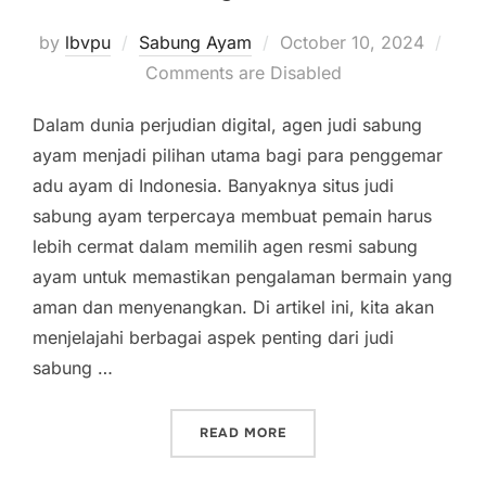
Posted
by
lbvpu
Sabung Ayam
October 10, 2024
on
Comments are Disabled
Dalam dunia perjudian digital, agen judi sabung
ayam menjadi pilihan utama bagi para penggemar
adu ayam di Indonesia. Banyaknya situs judi
sabung ayam terpercaya membuat pemain harus
lebih cermat dalam memilih agen resmi sabung
ayam untuk memastikan pengalaman bermain yang
aman dan menyenangkan. Di artikel ini, kita akan
menjelajahi berbagai aspek penting dari judi
sabung …
“AGEN JUDI SABUNG AYAM
READ MORE