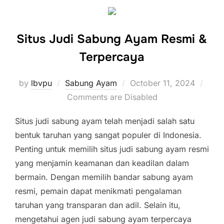
Situs Judi Sabung Ayam Resmi &
Terpercaya
Posted
by
lbvpu
Sabung Ayam
October 11, 2024
on
Comments are Disabled
Situs judi sabung ayam telah menjadi salah satu
bentuk taruhan yang sangat populer di Indonesia.
Penting untuk memilih situs judi sabung ayam resmi
yang menjamin keamanan dan keadilan dalam
bermain. Dengan memilih bandar sabung ayam
resmi, pemain dapat menikmati pengalaman
taruhan yang transparan dan adil. Selain itu,
mengetahui agen judi sabung ayam terpercaya