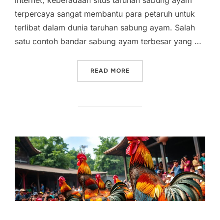
internet, keberadaan situs taruhan sabung ayam
terpercaya sangat membantu para petaruh untuk
terlibat dalam dunia taruhan sabung ayam. Salah
satu contoh bandar sabung ayam terbesar yang …
“BANDAR JUDI SABUNG AY
READ MORE