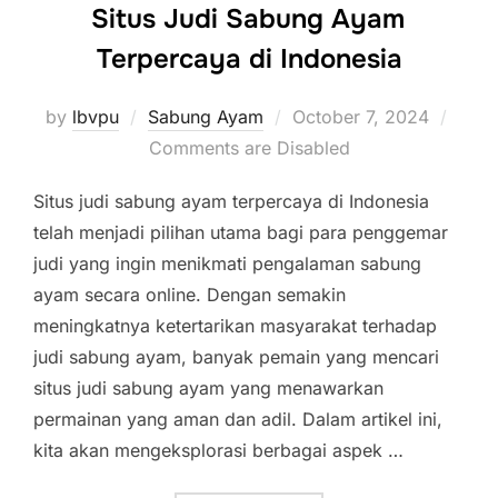
Situs Judi Sabung Ayam
Terpercaya di Indonesia
Posted
by
lbvpu
Sabung Ayam
October 7, 2024
on
Comments are Disabled
Situs judi sabung ayam terpercaya di Indonesia
telah menjadi pilihan utama bagi para penggemar
judi yang ingin menikmati pengalaman sabung
ayam secara online. Dengan semakin
meningkatnya ketertarikan masyarakat terhadap
judi sabung ayam, banyak pemain yang mencari
situs judi sabung ayam yang menawarkan
permainan yang aman dan adil. Dalam artikel ini,
kita akan mengeksplorasi berbagai aspek …