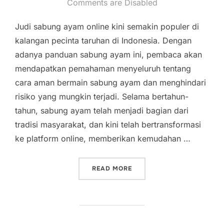
on
Comments are Disabled
Judi sabung ayam online kini semakin populer di
kalangan pecinta taruhan di Indonesia. Dengan
adanya panduan sabung ayam ini, pembaca akan
mendapatkan pemahaman menyeluruh tentang
cara aman bermain sabung ayam dan menghindari
risiko yang mungkin terjadi. Selama bertahun-
tahun, sabung ayam telah menjadi bagian dari
tradisi masyarakat, dan kini telah bertransformasi
ke platform online, memberikan kemudahan …
“PANDUAN BERMAIN JUDI
READ MORE