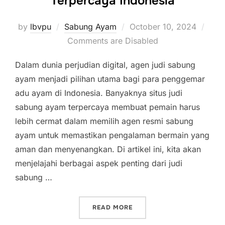
Terpercaya Indonesia
Posted
by
lbvpu
Sabung Ayam
October 10, 2024
on
Comments are Disabled
Dalam dunia perjudian digital, agen judi sabung
ayam menjadi pilihan utama bagi para penggemar
adu ayam di Indonesia. Banyaknya situs judi
sabung ayam terpercaya membuat pemain harus
lebih cermat dalam memilih agen resmi sabung
ayam untuk memastikan pengalaman bermain yang
aman dan menyenangkan. Di artikel ini, kita akan
menjelajahi berbagai aspek penting dari judi
sabung …
“AGEN JUDI SABUNG AYAM
READ MORE