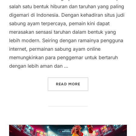
salah satu bentuk hiburan dan taruhan yang paling
digemari di Indonesia. Dengan kehadiran situs judi
sabung ayam terpercaya, pemain kini dapat
merasakan sensasi taruhan dalam bentuk yang
lebih modern. Seiring dengan ramainya pengguna
internet, permainan sabung ayam online
memungkinkan para penggemar untuk bertaruh
dengan lebih aman dan …
“JUDI SABUNG AYAM ONLIN
READ MORE