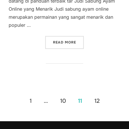
datang di panduan terbaik tar Judi Sabung Ayam
Online yang Menarik Judi sabung ayam online
merupakan permainan yang sangat menarik dan
populer …
“AGEN SABUNG AYAM TERP
READ MORE
Posts
1
…
10
11
12
pagination