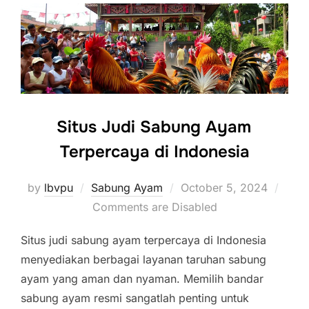
Situs Judi Sabung Ayam
Terpercaya di Indonesia
Posted
by
lbvpu
Sabung Ayam
October 5, 2024
on
Comments are Disabled
Situs judi sabung ayam terpercaya di Indonesia
menyediakan berbagai layanan taruhan sabung
ayam yang aman dan nyaman. Memilih bandar
sabung ayam resmi sangatlah penting untuk