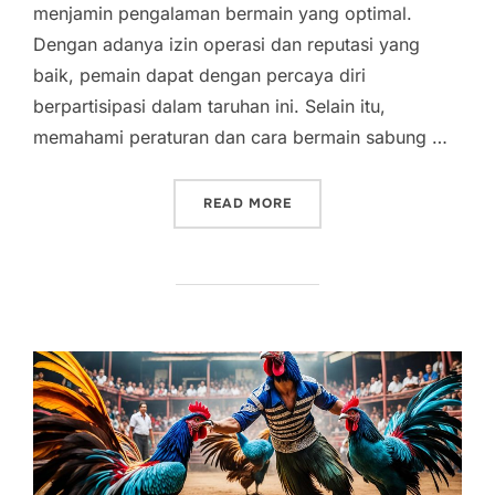
menjamin pengalaman bermain yang optimal.
Dengan adanya izin operasi dan reputasi yang
baik, pemain dapat dengan percaya diri
berpartisipasi dalam taruhan ini. Selain itu,
memahami peraturan dan cara bermain sabung …
“SITUS JUDI SABUNG AYA
READ MORE