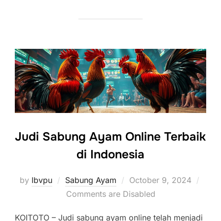
Judi Sabung Ayam Online Terbaik
di Indonesia
Posted
by
lbvpu
Sabung Ayam
October 9, 2024
on
Comments are Disabled
KOITOTO – Judi sabung ayam online telah menjadi