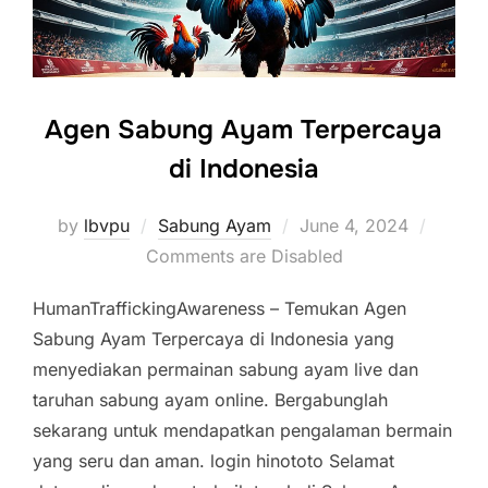
Agen Sabung Ayam Terpercaya
di Indonesia
Posted
by
lbvpu
Sabung Ayam
June 4, 2024
on
Comments are Disabled
HumanTraffickingAwareness – Temukan Agen
Sabung Ayam Terpercaya di Indonesia yang
menyediakan permainan sabung ayam live dan
taruhan sabung ayam online. Bergabunglah
sekarang untuk mendapatkan pengalaman bermain
yang seru dan aman. login hinototo Selamat