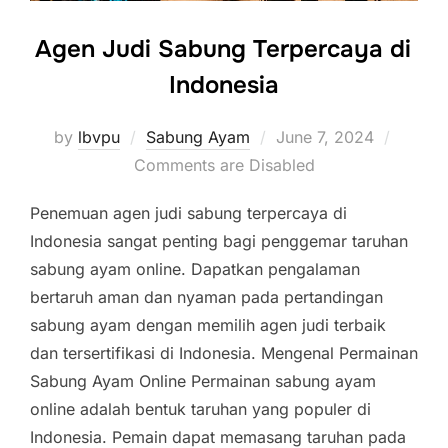
Agen Judi Sabung Terpercaya di
Indonesia
Posted
by
lbvpu
Sabung Ayam
June 7, 2024
on
Comments are Disabled
Penemuan agen judi sabung terpercaya di
Indonesia sangat penting bagi penggemar taruhan
sabung ayam online. Dapatkan pengalaman
bertaruh aman dan nyaman pada pertandingan
sabung ayam dengan memilih agen judi terbaik
dan tersertifikasi di Indonesia. Mengenal Permainan
Sabung Ayam Online Permainan sabung ayam
online adalah bentuk taruhan yang populer di
Indonesia. Pemain dapat memasang taruhan pada