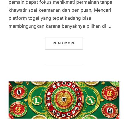
pemain dapat fokus menikmati permainan tanpa
khawatir soal keamanan dan penipuan. Mencari
platform togel yang tepat kadang bisa
membingungkan karena banyaknya pilihan di …
“PLATFORM TOGEL TERPE
READ MORE