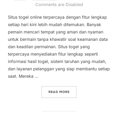
on
Comments are Disabled
Situs togel online terpercaya dengan fitur lengkap
setiap hari kini lebih mudah ditemukan. Banyak
pemain mencari tempat yang aman dan nyaman
untuk bermain tanpa khawatir soal keamanan data
dan keadilan permainan. Situs togel yang
terpercaya menyediakan fitur lengkap seperti
informasi hasil togel, sistem taruhan yang mudah,
dan layanan pelanggan yang siap membantu setiap
saat. Mereka …
“SITUS TOGEL ONLINE TE
READ MORE