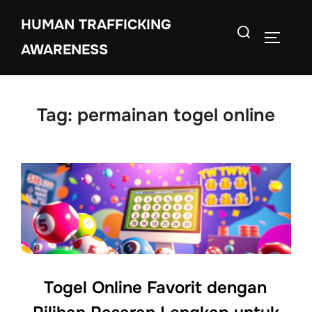
Skip
HUMAN TRAFFICKING
Search
to
TOGGLE
for:
content
AWARENESS
Tag:
permainan togel online
Togel Online Favorit dengan