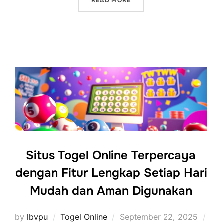
READ MORE
Situs Togel Online Terpercaya
dengan Fitur Lengkap Setiap Hari
Mudah dan Aman Digunakan
Posted
by
lbvpu
Togel Online
September 22, 2025