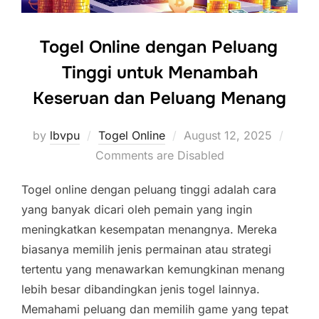
Togel Online dengan Peluang
Tinggi untuk Menambah
Keseruan dan Peluang Menang
Posted
by
lbvpu
Togel Online
August 12, 2025
on
Comments are Disabled
Togel online dengan peluang tinggi adalah cara
yang banyak dicari oleh pemain yang ingin
meningkatkan kesempatan menangnya. Mereka
biasanya memilih jenis permainan atau strategi
tertentu yang menawarkan kemungkinan menang
lebih besar dibandingkan jenis togel lainnya.
Memahami peluang dan memilih game yang tepat