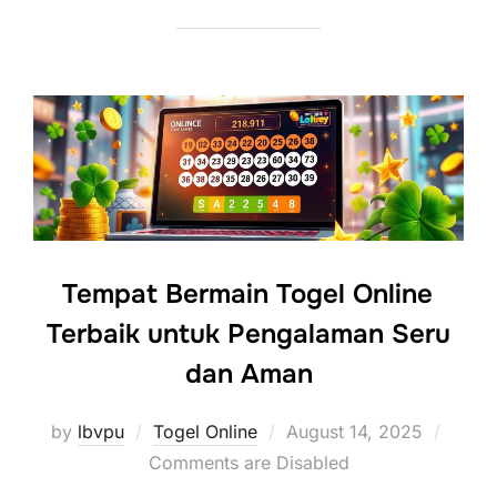
Tempat Bermain Togel Online
Terbaik untuk Pengalaman Seru
dan Aman
Posted
by
lbvpu
Togel Online
August 14, 2025
on
Comments are Disabled