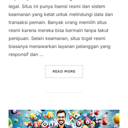
legal. Situs ini punya lisensi resmi dan sistem
keamanan yang ketat untuk melindungi data dan
transaksi pemain. Banyak orang memilih situs
resmi karena mereka bisa bermain tanpa takut
penipuan. Selain keamanan, situs togel resmi
biasanya menawarkan layanan pelanggan yang
responsif dan …
“SITUS TOGEL ONLINE RE
READ MORE