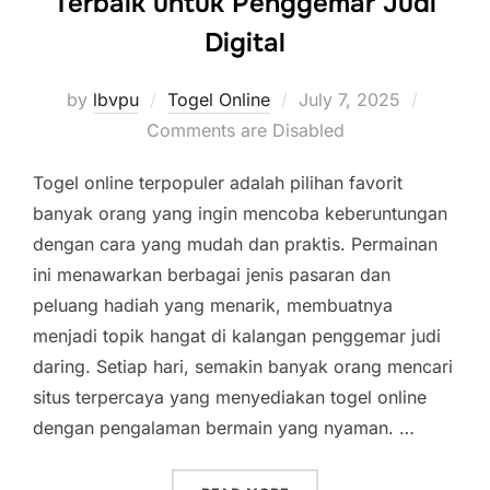
Terbaik untuk Penggemar Judi
Digital
Posted
by
lbvpu
Togel Online
July 7, 2025
on
Comments are Disabled
Togel online terpopuler adalah pilihan favorit
banyak orang yang ingin mencoba keberuntungan
dengan cara yang mudah dan praktis. Permainan
ini menawarkan berbagai jenis pasaran dan
peluang hadiah yang menarik, membuatnya
menjadi topik hangat di kalangan penggemar judi
daring. Setiap hari, semakin banyak orang mencari
situs terpercaya yang menyediakan togel online
dengan pengalaman bermain yang nyaman. …