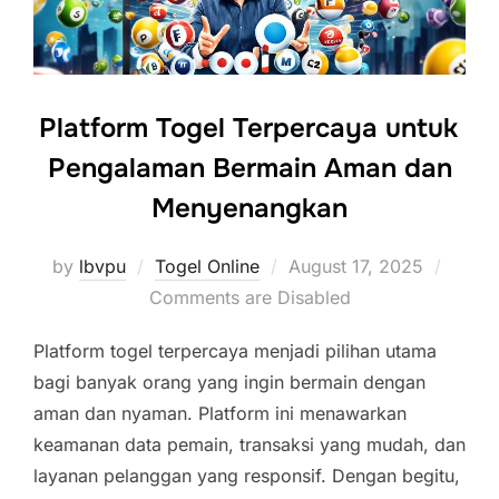
Platform Togel Terpercaya untuk
Pengalaman Bermain Aman dan
Menyenangkan
Posted
by
lbvpu
Togel Online
August 17, 2025
on
Comments are Disabled
Platform togel terpercaya menjadi pilihan utama
bagi banyak orang yang ingin bermain dengan
aman dan nyaman. Platform ini menawarkan
keamanan data pemain, transaksi yang mudah, dan
layanan pelanggan yang responsif. Dengan begitu,