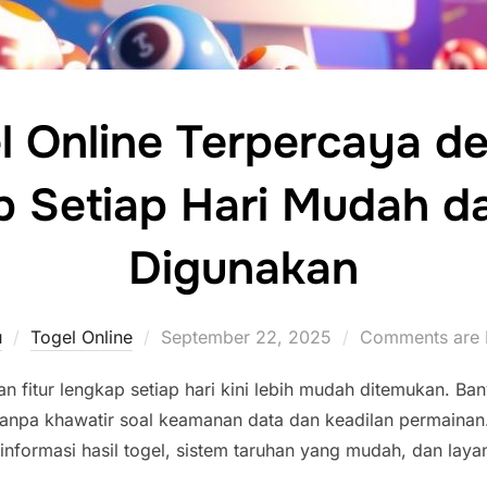
l Online Terpercaya d
 Setiap Hari Mudah 
Digunakan
Posted
u
Togel Online
September 22, 2025
Comments are 
on
gan fitur lengkap setiap hari kini lebih mudah ditemukan. 
npa khawatir soal keamanan data dan keadilan permainan. 
 informasi hasil togel, sistem taruhan yang mudah, dan lay