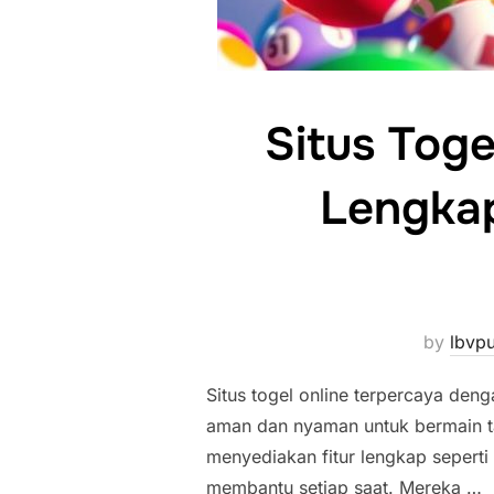
Situs Toge
Lengkap
by
lbvp
Situs togel online terpercaya den
aman dan nyaman untuk bermain ta
menyediakan fitur lengkap seperti
membantu setiap saat. Mereka …