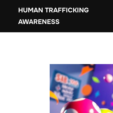
Skip
HUMAN TRAFFICKING
to
content
AWARENESS