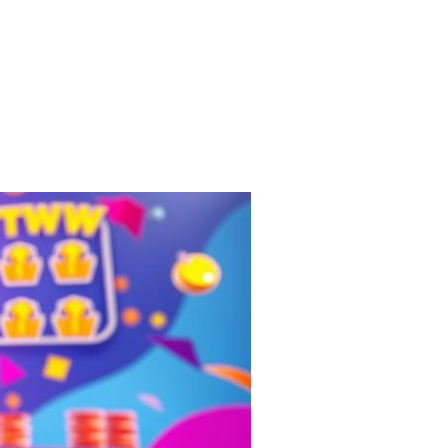
DENGAN PILIHAN PASARAN LENGKAP UNTUK HIBURAN SERU DAN