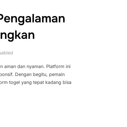
 Pengalaman
angkan
sabled
an aman dan nyaman. Platform ini
onsif. Dengan begitu, pemain
orm togel yang tepat kadang bisa
RCAYA UNTUK PENGALAMAN BERMAIN AMAN DAN MENYENANGKA