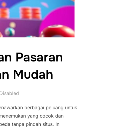
han Pasaran
an Mudah
Disabled
menawarkan berbagai peluang untuk
h menemukan yang cocok dan
da tanpa pindah situs. Ini