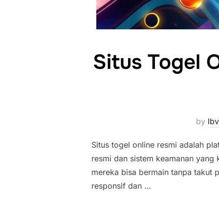
Situs Togel 
by
lb
Situs togel online resmi adalah pl
resmi dan sistem keamanan yang ke
mereka bisa bermain tanpa takut 
responsif dan …