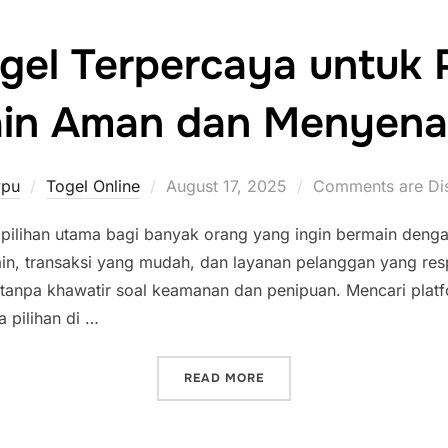
ogel Terpercaya untuk
in Aman dan Menyen
Posted
vpu
Togel Online
August 17, 2025
Comments are Di
on
i pilihan utama bagi banyak orang yang ingin bermain deng
, transaksi yang mudah, dan layanan pelanggan yang resp
tanpa khawatir soal keamanan dan penipuan. Mencari platf
pilihan di …
“PLATFORM TOGEL TERPE
READ MORE