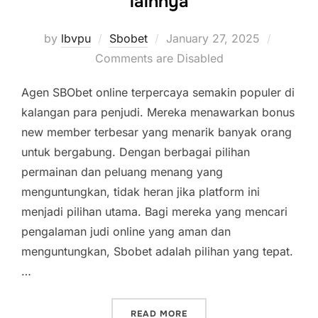
lainnya
Posted
by
lbvpu
Sbobet
January 27, 2025
on
Comments are Disabled
Agen SBObet online terpercaya semakin populer di
kalangan para penjudi. Mereka menawarkan bonus
new member terbesar yang menarik banyak orang
untuk bergabung. Dengan berbagai pilihan
permainan dan peluang menang yang
menguntungkan, tidak heran jika platform ini
menjadi pilihan utama. Bagi mereka yang mencari
pengalaman judi online yang aman dan
menguntungkan, Sbobet adalah pilihan yang tepat.
…
“AGEN SBOBET ONLINE T
READ MORE