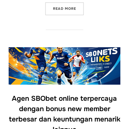
“JUDI BOLA SBOBET ONLI
READ MORE
Agen SBObet online terpercaya
dengan bonus new member
terbesar dan keuntungan menarik