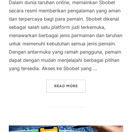
Dalam dunia taruhan online, memainkan Sbobet
secara resmi memberikan pengalaman yang aman
dan terpercaya bagi para pemain. Sbobet dikenal
sebagai salah satu platform judi terkemuka,
menawarkan berbagai jenis permainan dan taruhan
untuk memenuhi kebutuhan semua jenis pemain.
Dengan antarmuka yang ramah pengguna, pemain
dapat dengan mudah menjelajahi berbagai pilihan
yang tersedia. Akses ke Sbobet yang …
“MAINKAN SBOBET ONLINE
READ MORE