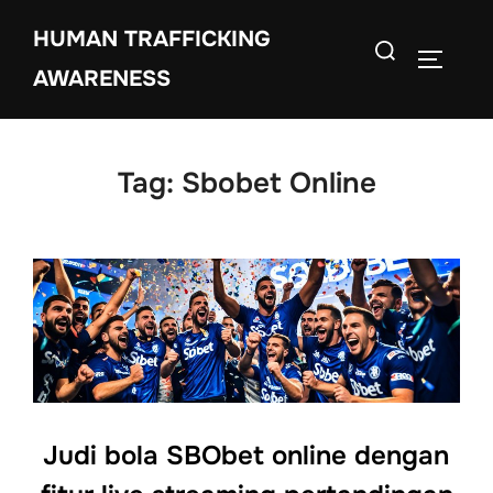
Skip
HUMAN TRAFFICKING
Search
to
TOGGLE
for:
content
AWARENESS
Tag:
Sbobet Online
Judi bola SBObet online dengan