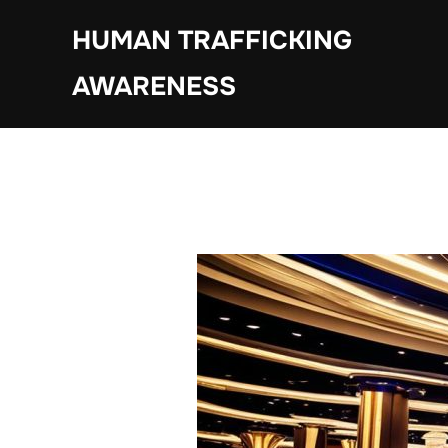
Skip
HUMAN TRAFFICKING
to
content
AWARENESS