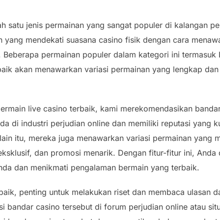
ah satu jenis permainan yang sangat populer di kalangan pe
yang mendekati suasana casino fisik dengan cara menawa
 Beberapa permainan populer dalam kategori ini termasuk L
baik akan menawarkan variasi permainan yang lengkap dan b
rmain live casino terbaik, kami merekomendasikan bandar
a di industri perjudian online dan memiliki reputasi yang
Selain itu, mereka juga menawarkan variasi permainan yang
klusif, dan promosi menarik. Dengan fitur-fitur ini, Anda
Anda dan menikmati pengalaman bermain yang terbaik.
baik, penting untuk melakukan riset dan membaca ulasan da
si bandar casino tersebut di forum perjudian online atau si