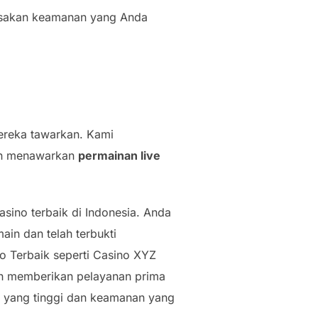
asakan keamanan yang Anda
ereka tawarkan. Kami
dan menawarkan
permainan live
asino terbaik di Indonesia. Anda
ain dan telah terbukti
Terbaik seperti Casino XYZ
lah memberikan pelayanan prima
s yang tinggi dan keamanan yang