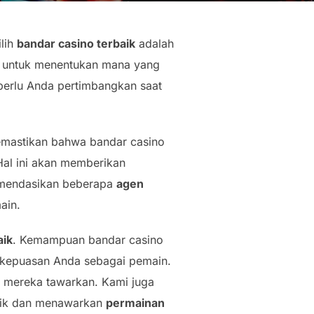
lih
bandar casino terbaik
adalah
it untuk menentukan mana yang
perlu Anda pertimbangkan saat
memastikan bahwa bandar casino
 Hal ini akan memberikan
omendasikan beberapa
agen
ain.
aik
. Kemampuan bandar casino
kepuasan Anda sebagai pemain.
 mereka tawarkan. Kami juga
baik dan menawarkan
permainan