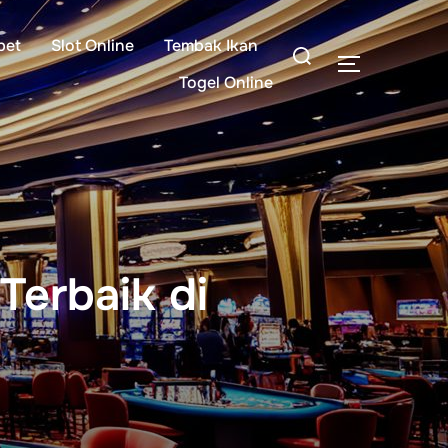
Search
bet
Slot Online
Tembak Ikan
TOGGLE S
for:
Togel Online
Terbaik di