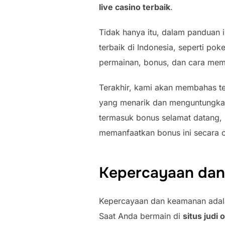
live casino terbaik
.
Tidak hanya itu, dalam panduan 
terbaik di Indonesia, seperti pok
permainan, bonus, dan cara memi
Terakhir, kami akan membahas te
yang menarik dan menguntungkan 
termasuk bonus selamat datang, 
memanfaatkan bonus ini secara o
Kepercayaan da
Kepercayaan dan keamanan adalah
Saat Anda bermain di
situs judi 