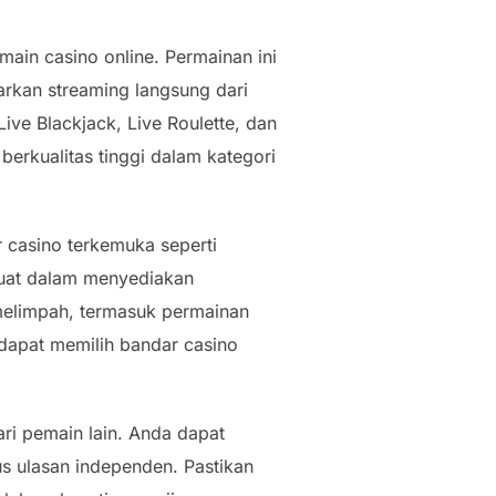
main casino online. Permainan ini
rkan streaming langsung dari
ive Blackjack, Live Roulette, dan
erkualitas tinggi dalam kategori
 casino terkemuka seperti
 kuat dalam menyediakan
 melimpah, termasuk permainan
 dapat memilih bandar casino
ri pemain lain. Anda dapat
tus ulasan independen. Pastikan