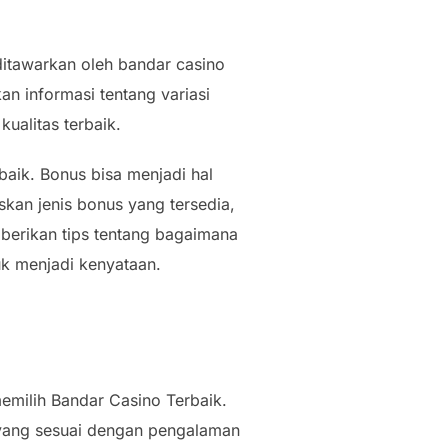
ditawarkan oleh bandar casino
an informasi tentang variasi
ualitas terbaik.
aik. Bonus bisa menjadi hal
kan jenis bonus yang tersedia,
berikan tips tentang bagaimana
uk menjadi kenyataan.
emilih Bandar Casino Terbaik.
 yang sesuai dengan pengalaman