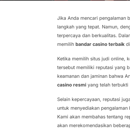
Jika Anda mencari pengalaman b
langkah yang tepat. Namun, deng
terpercaya dan berkualitas. Dal
memilih
bandar casino terbaik
di
Ketika memilih situs judi onlin
tersebut memiliki reputasi yang 
keamanan dan jaminan bahwa An
casino resmi
yang telah terbukt
Selain kepercayaan, reputasi jug
untuk menyediakan pengalaman 
Kami akan membahas tentang rep
akan merekomendasikan beberapa