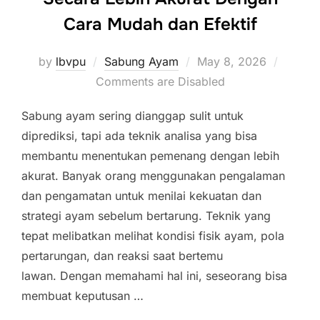
Cara Mudah dan Efektif
Posted
by
lbvpu
Sabung Ayam
May 8, 2026
on
Comments are Disabled
Sabung ayam sering dianggap sulit untuk
diprediksi, tapi ada teknik analisa yang bisa
membantu menentukan pemenang dengan lebih
akurat. Banyak orang menggunakan pengalaman
dan pengamatan untuk menilai kekuatan dan
strategi ayam sebelum bertarung. Teknik yang
tepat melibatkan melihat kondisi fisik ayam, pola
pertarungan, dan reaksi saat bertemu
lawan. Dengan memahami hal ini, seseorang bisa
membuat keputusan …