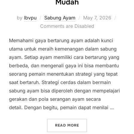
Mudah
Posted
by
lbvpu
Sabung Ayam
May 7, 2026
on
Comments are Disabled
Memahami gaya bertarung ayam adalah kunci
utama untuk meraih kemenangan dalam sabung
ayam. Setiap ayam memiliki cara bertarung yang
berbeda, dan mengenali gaya ini bisa membantu
seorang pemain menentukan strategi yang tepat
saat bertaruh. Strategi cerdas dalam bermain
sabung ayam bisa diperoleh dengan mempelajari
gerakan dan pola serangan ayam secara
detail. Dengan begitu, pemain dapat menilai …
“STRATEGI CERDAS BERM
READ MORE