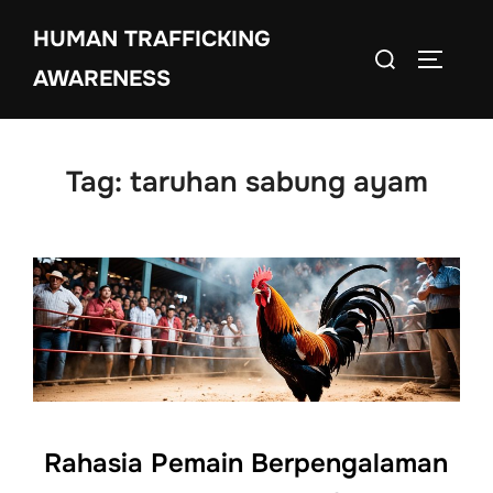
Skip
HUMAN TRAFFICKING
to
Search
TOGGLE
content
AWARENESS
for:
Tag:
taruhan sabung ayam
Rahasia Pemain Berpengalaman