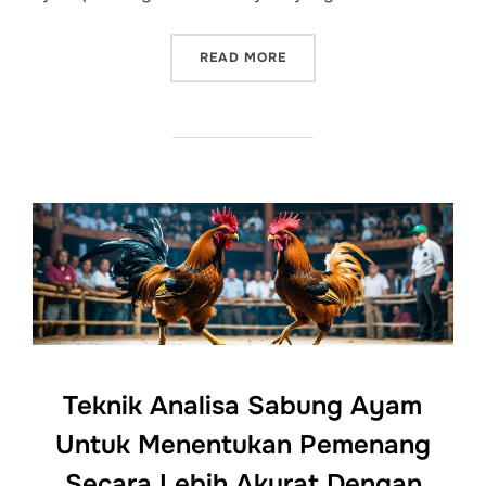
“PANDUAN PROFESIONAL 
READ MORE
Teknik Analisa Sabung Ayam
Untuk Menentukan Pemenang
Secara Lebih Akurat Dengan