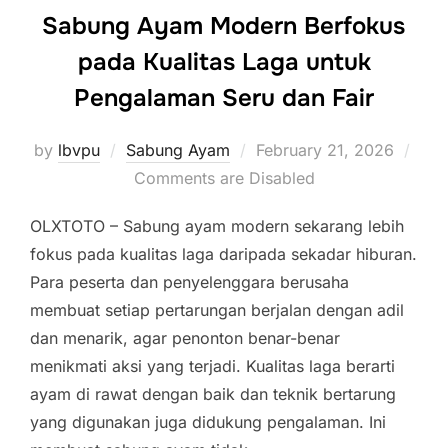
Sabung Ayam Modern Berfokus
pada Kualitas Laga untuk
Pengalaman Seru dan Fair
Posted
by
lbvpu
Sabung Ayam
February 21, 2026
on
Comments are Disabled
OLXTOTO – Sabung ayam modern sekarang lebih
fokus pada kualitas laga daripada sekadar hiburan.
Para peserta dan penyelenggara berusaha
membuat setiap pertarungan berjalan dengan adil
dan menarik, agar penonton benar-benar
menikmati aksi yang terjadi. Kualitas laga berarti
ayam di rawat dengan baik dan teknik bertarung
yang digunakan juga didukung pengalaman. Ini