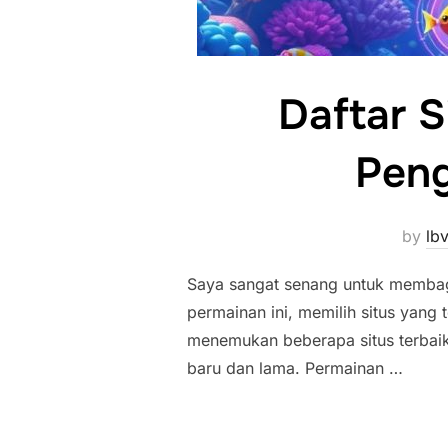
Daftar S
Peng
by
lb
Saya sangat senang untuk membagik
permainan ini, memilih situs yan
menemukan beberapa situs terbaik
baru dan lama. Permainan …