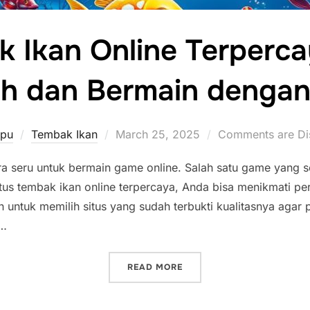
k Ikan Online Terperc
ih dan Bermain denga
Posted
vpu
Tembak Ikan
March 25, 2025
Comments are Di
on
ara seru untuk bermain game online. Salah satu game yang 
situs tembak ikan online terpercaya, Anda bisa menikmati 
untuk memilih situs yang sudah terbukti kualitasnya aga
 …
“SITUS TEMBAK IKAN ONL
READ MORE