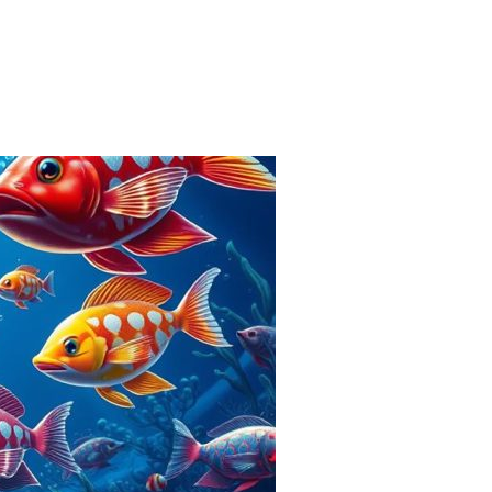
POT BESAR: STRATEGI MENANG DAN NIKMATI PERMAINANNYA!”