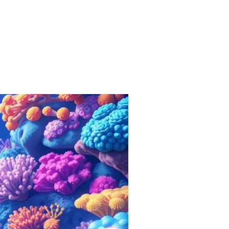
 JAM NONSTOP: SERUNYA BERMAIN DAN MENANG SETIAP SAAT”