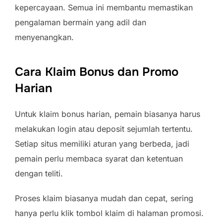
kepercayaan. Semua ini membantu memastikan
pengalaman bermain yang adil dan
menyenangkan.
Cara Klaim Bonus dan Promo
Harian
Untuk klaim bonus harian, pemain biasanya harus
melakukan login atau deposit sejumlah tertentu.
Setiap situs memiliki aturan yang berbeda, jadi
pemain perlu membaca syarat dan ketentuan
dengan teliti.
Proses klaim biasanya mudah dan cepat, sering
hanya perlu klik tombol klaim di halaman promosi.