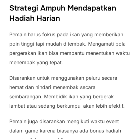
Strategi Ampuh Mendapatkan
Hadiah Harian
Pemain harus fokus pada ikan yang memberikan
poin tinggi tapi mudah ditembak. Mengamati pola
pergerakan ikan bisa membantu menentukan waktu
menembak yang tepat.
Disarankan untuk menggunakan peluru secara
hemat dan hindari menembak secara
sembarangan. Membidik ikan yang bergerak
lambat atau sedang berkumpul akan lebih efektif.
Pemain juga disarankan mengikuti waktu event
dalam game karena biasanya ada bonus hadiah