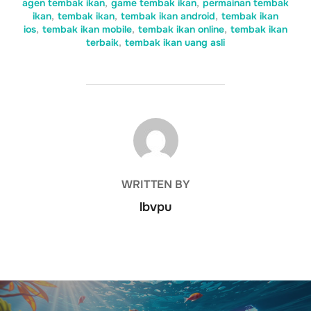
agen tembak ikan
,
game tembak ikan
,
permainan tembak
ikan
,
tembak ikan
,
tembak ikan android
,
tembak ikan
ios
,
tembak ikan mobile
,
tembak ikan online
,
tembak ikan
terbaik
,
tembak ikan uang asli
POST AUTHOR
WRITTEN BY
lbvpu
Post