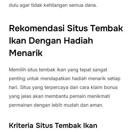
dulu agar tidak kehilangan semua dana.
Rekomendasi Situs Tembak
Ikan Dengan Hadiah
Menarik
Memilih situs tembak ikan yang tepat sangat
penting untuk mendapatkan hadiah menarik setiap
hari. Situs yang terpercaya dan cara klaim bonus
yang jelas akan membantu pemain menikmati
permainan dengan lebih mudah dan aman.
Kriteria Situs Tembak Ikan