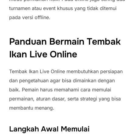
turnamen atau event khusus yang tidak ditemui
pada versi offline.
Panduan Bermain Tembak
Ikan Live Online
Tembak Ikan Live Online membutuhkan persiapan
dan pengetahuan agar bisa dimainkan dengan
baik. Pemain harus memahami cara memulai
permainan, aturan dasar, serta strategi yang bisa
membantu menang.
Langkah Awal Memulai