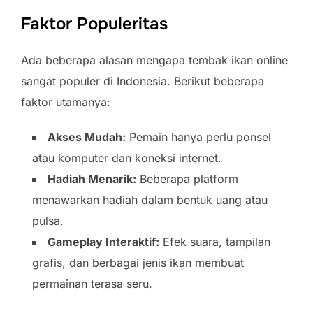
Faktor Populeritas
Ada beberapa alasan mengapa tembak ikan online
sangat populer di Indonesia. Berikut beberapa
faktor utamanya:
Akses Mudah:
Pemain hanya perlu ponsel
atau komputer dan koneksi internet.
Hadiah Menarik:
Beberapa platform
menawarkan hadiah dalam bentuk uang atau
pulsa.
Gameplay Interaktif:
Efek suara, tampilan
grafis, dan berbagai jenis ikan membuat
permainan terasa seru.