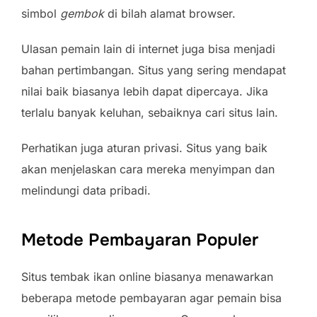
simbol
gembok
di bilah alamat browser.
Ulasan pemain lain di internet juga bisa menjadi
bahan pertimbangan. Situs yang sering mendapat
nilai baik biasanya lebih dapat dipercaya. Jika
terlalu banyak keluhan, sebaiknya cari situs lain.
Perhatikan juga aturan privasi. Situs yang baik
akan menjelaskan cara mereka menyimpan dan
melindungi data pribadi.
Metode Pembayaran Populer
Situs tembak ikan online biasanya menawarkan
beberapa metode pembayaran agar pemain bisa