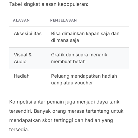
Tabel singkat alasan kepopuleran:
ALASAN
PENJELASAN
Aksesibilitas
Bisa dimainkan kapan saja dan
di mana saja
Visual &
Grafik dan suara menarik
Audio
membuat betah
Hadiah
Peluang mendapatkan hadiah
uang atau voucher
Kompetisi antar pemain juga menjadi daya tarik
tersendiri. Banyak orang merasa tertantang untuk
mendapatkan skor tertinggi dan hadiah yang
tersedia.