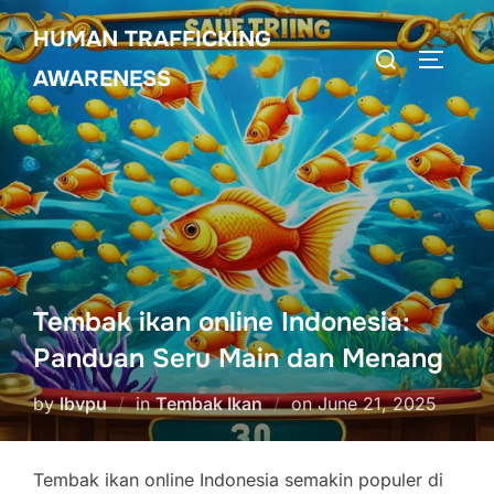
Skip
HUMAN TRAFFICKING
to
Search
TOGGLE
content
AWARENESS
for:
Tembak ikan online Indonesia:
Panduan Seru Main dan Menang
Posted
by
lbvpu
in
Tembak Ikan
on
June 21, 2025
on
Tembak ikan online Indonesia semakin populer di