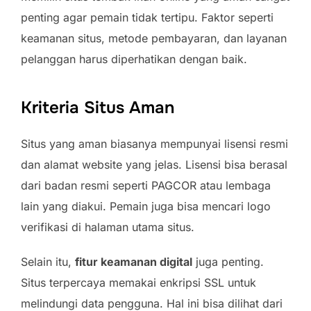
penting agar pemain tidak tertipu. Faktor seperti
keamanan situs, metode pembayaran, dan layanan
pelanggan harus diperhatikan dengan baik.
Kriteria Situs Aman
Situs yang aman biasanya mempunyai lisensi resmi
dan alamat website yang jelas. Lisensi bisa berasal
dari badan resmi seperti PAGCOR atau lembaga
lain yang diakui. Pemain juga bisa mencari logo
verifikasi di halaman utama situs.
Selain itu,
fitur keamanan digital
juga penting.
Situs terpercaya memakai enkripsi SSL untuk
melindungi data pengguna. Hal ini bisa dilihat dari