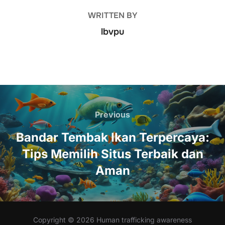
WRITTEN BY
lbvpu
Post
navigation
Previous
Previous
Bandar Tembak Ikan Terpercaya:
Tips Memilih Situs Terbaik dan
Aman
Copyright © 2026 Human trafficking awareness