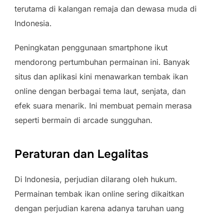
terutama di kalangan remaja dan dewasa muda di
Indonesia.
Peningkatan penggunaan smartphone ikut
mendorong pertumbuhan permainan ini. Banyak
situs dan aplikasi kini menawarkan tembak ikan
online dengan berbagai tema laut, senjata, dan
efek suara menarik. Ini membuat pemain merasa
seperti bermain di arcade sungguhan.
Peraturan dan Legalitas
Di Indonesia, perjudian dilarang oleh hukum.
Permainan tembak ikan online sering dikaitkan
dengan perjudian karena adanya taruhan uang