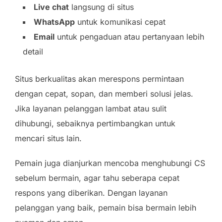
Live chat
langsung di situs
WhatsApp
untuk komunikasi cepat
Email
untuk pengaduan atau pertanyaan lebih
detail
Situs berkualitas akan merespons permintaan
dengan cepat, sopan, dan memberi solusi jelas.
Jika layanan pelanggan lambat atau sulit
dihubungi, sebaiknya pertimbangkan untuk
mencari situs lain.
Pemain juga dianjurkan mencoba menghubungi CS
sebelum bermain, agar tahu seberapa cepat
respons yang diberikan. Dengan layanan
pelanggan yang baik, pemain bisa bermain lebih