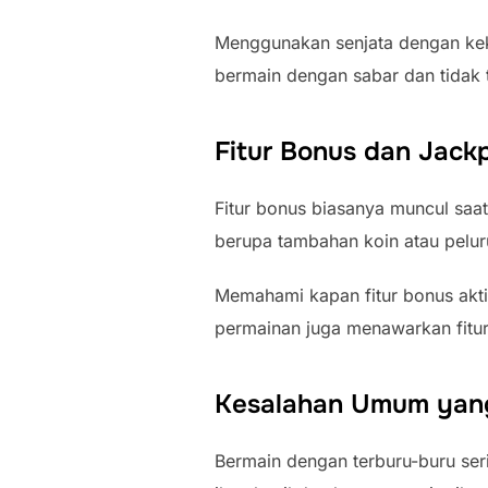
Menggunakan senjata dengan keku
bermain dengan sabar dan tidak t
Fitur Bonus dan Jack
Fitur bonus biasanya muncul saa
berupa tambahan koin atau peluru
Memahami kapan fitur bonus akt
permainan juga menawarkan fitur 
Kesalahan Umum yang
Bermain dengan terburu-buru seri