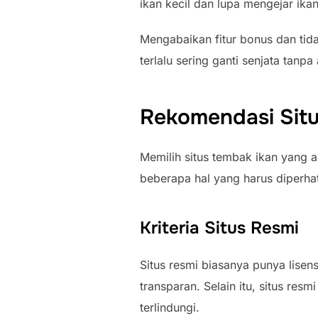
ikan kecil dan lupa mengejar ika
Mengabaikan fitur bonus dan tid
terlalu sering ganti senjata tanp
Rekomendasi Situ
Memilih situs tembak ikan yang 
beberapa hal yang harus diperhat
Kriteria Situs Resmi
Situs resmi biasanya punya lisens
transparan. Selain itu, situs re
terlindungi.