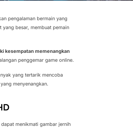
ikan pengalaman bermain yang
pot yang besar, membuat pemain
iliki kesempatan memenangkan
kalangan penggemar game online.
anyak yang tertarik mencoba
n yang menyenangkan.
 HD
n dapat menikmati gambar jernih