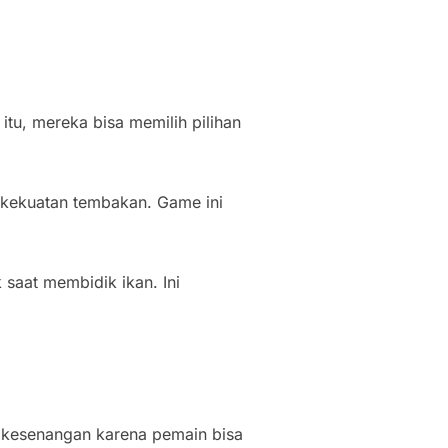
itu, mereka bisa memilih pilihan
 kekuatan tembakan. Game ini
 saat membidik ikan. Ini
an kesenangan karena pemain bisa