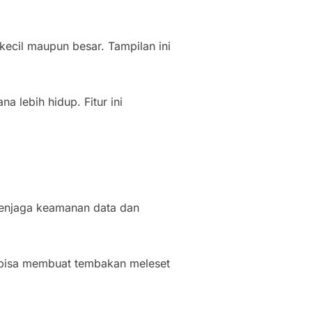
ecil maupun besar. Tampilan ini
lebih hidup. Fitur ini
k menjaga keamanan data dan
n bisa membuat tembakan meleset