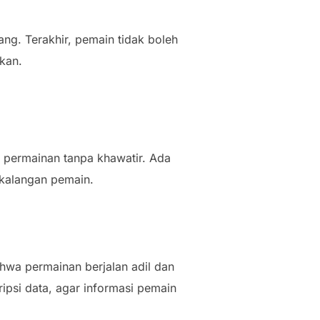
ng. Terakhir, pemain tidak boleh
akan.
 permainan tanpa khawatir. Ada
 kalangan pemain.
bahwa permainan berjalan adil dan
ripsi data, agar informasi pemain