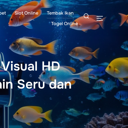
Search
bet
Slot Online
Tembak Ikan
TOGGLE S
for:
Togel Online
 Visual HD
in Seru dan