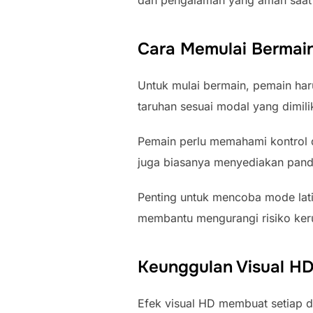
Cara Memulai Bermai
Untuk mulai bermain, pemain haru
taruhan sesuai modal yang dimilik
Pemain perlu memahami kontrol 
juga biasanya menyediakan pandu
Penting untuk mencoba mode latih
membantu mengurangi risiko keru
Keunggulan Visual H
Efek visual HD membuat setiap de