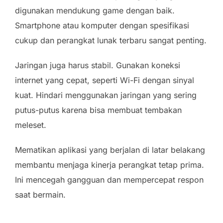
digunakan mendukung game dengan baik.
Smartphone atau komputer dengan spesifikasi
cukup dan perangkat lunak terbaru sangat penting.
Jaringan juga harus stabil. Gunakan koneksi
internet yang cepat, seperti Wi-Fi dengan sinyal
kuat. Hindari menggunakan jaringan yang sering
putus-putus karena bisa membuat tembakan
meleset.
Mematikan aplikasi yang berjalan di latar belakang
membantu menjaga kinerja perangkat tetap prima.
Ini mencegah gangguan dan mempercepat respon
saat bermain.