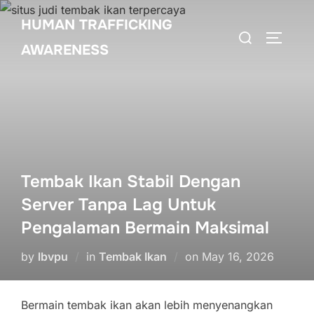
Skip
HUMAN TRAFFICKING
to
Search
TOGGLE
content
AWARENESS
for:
Tembak Ikan Stabil Dengan
Server Tanpa Lag Untuk
Pengalaman Bermain Maksimal
Posted
by
lbvpu
in
Tembak Ikan
on
May 16, 2026
on
Bermain tembak ikan akan lebih menyenangkan