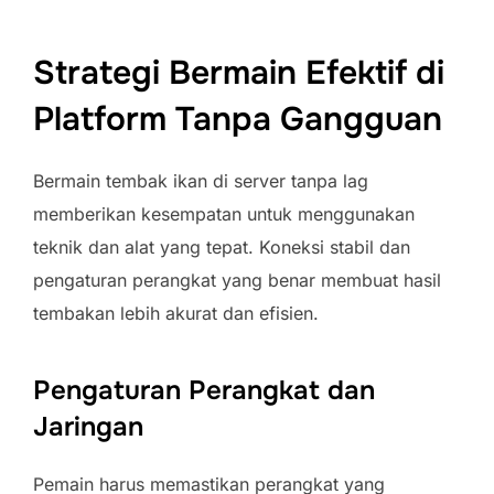
Strategi Bermain Efektif di
Platform Tanpa Gangguan
Bermain tembak ikan di server tanpa lag
memberikan kesempatan untuk menggunakan
teknik dan alat yang tepat. Koneksi stabil dan
pengaturan perangkat yang benar membuat hasil
tembakan lebih akurat dan efisien.
Pengaturan Perangkat dan
Jaringan
Pemain harus memastikan perangkat yang