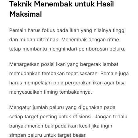
Teknik Menembak untuk Hasil
Maksimal
Pemain harus fokus pada ikan yang nilainya tinggi
dan mudah ditembak. Menembak dengan ritme
tetap membantu menghindari pemborosan peluru.
Menargetkan posisi ikan yang bergerak lambat
memudahkan tembakan tepat sasaran. Pemain juga
harus mempelajari pola pergerakan ikan agar bisa
menyesuaikan timing tembakannya.
Mengatur jumlah peluru yang digunakan pada
setiap target penting untuk efisiensi. Jangan terlalu
banyak menembak pada ikan kecil jika ingin
simpan peluru untuk target besar.