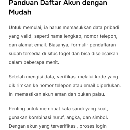
Panduan Daftar Akun dengan
Mudah
Untuk memulai, ia harus memasukkan data pribadi
yang valid, seperti nama lengkap, nomor telepon,
dan alamat email. Biasanya, formulir pendaftaran
sudah tersedia di situs togel dan bisa diselesaikan
dalam beberapa menit.
Setelah mengisi data, verifikasi melalui kode yang
dikirimkan ke nomor telepon atau email diperlukan.
Ini memastikan akun aman dan bukan palsu.
Penting untuk membuat kata sandi yang kuat,
gunakan kombinasi huruf, angka, dan simbol.
Dengan akun yang terverifikasi, proses login