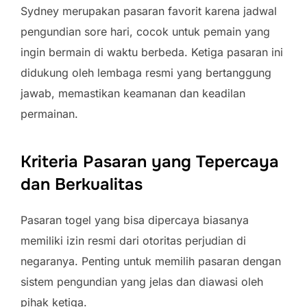
Sydney merupakan pasaran favorit karena jadwal
pengundian sore hari, cocok untuk pemain yang
ingin bermain di waktu berbeda. Ketiga pasaran ini
didukung oleh lembaga resmi yang bertanggung
jawab, memastikan keamanan dan keadilan
permainan.
Kriteria Pasaran yang Tepercaya
dan Berkualitas
Pasaran togel yang bisa dipercaya biasanya
memiliki izin resmi dari otoritas perjudian di
negaranya. Penting untuk memilih pasaran dengan
sistem pengundian yang jelas dan diawasi oleh
pihak ketiga.