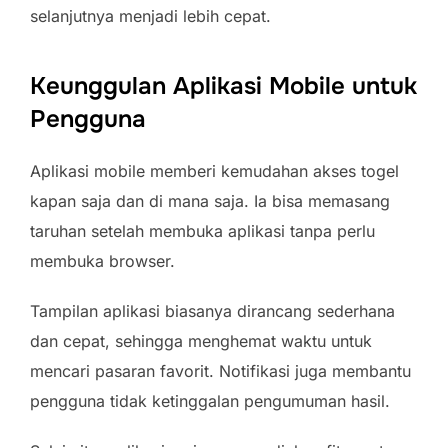
selanjutnya menjadi lebih cepat.
Keunggulan Aplikasi Mobile untuk
Pengguna
Aplikasi mobile memberi kemudahan akses togel
kapan saja dan di mana saja. Ia bisa memasang
taruhan setelah membuka aplikasi tanpa perlu
membuka browser.
Tampilan aplikasi biasanya dirancang sederhana
dan cepat, sehingga menghemat waktu untuk
mencari pasaran favorit. Notifikasi juga membantu
pengguna tidak ketinggalan pengumuman hasil.