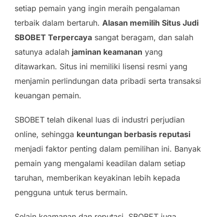
setiap pemain yang ingin meraih pengalaman
terbaik dalam bertaruh.
Alasan memilih Situs Judi
SBOBET Terpercaya
sangat beragam, dan salah
satunya adalah
jaminan keamanan
yang
ditawarkan. Situs ini memiliki lisensi resmi yang
menjamin perlindungan data pribadi serta transaksi
keuangan pemain.
SBOBET telah dikenal luas di industri perjudian
online, sehingga
keuntungan berbasis reputasi
menjadi faktor penting dalam pemilihan ini. Banyak
pemain yang mengalami keadilan dalam setiap
taruhan, memberikan keyakinan lebih kepada
pengguna untuk terus bermain.
Selain keamanan dan reputasi, SBOBET juga