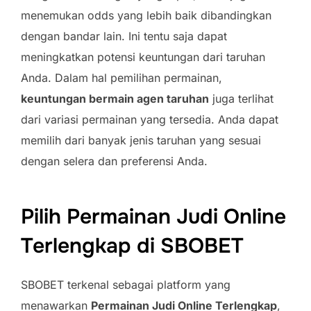
menemukan odds yang lebih baik dibandingkan
dengan bandar lain. Ini tentu saja dapat
meningkatkan potensi keuntungan dari taruhan
Anda. Dalam hal pemilihan permainan,
keuntungan bermain agen taruhan
juga terlihat
dari variasi permainan yang tersedia. Anda dapat
memilih dari banyak jenis taruhan yang sesuai
dengan selera dan preferensi Anda.
Pilih Permainan Judi Online
Terlengkap di SBOBET
SBOBET terkenal sebagai platform yang
menawarkan
Permainan Judi Online Terlengkap
,