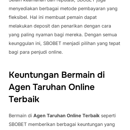
menyediakan berbagai metode pembayaran yang
fleksibel. Hal ini membuat pemain dapat
melakukan deposit dan penarikan dengan cara
yang paling nyaman bagi mereka. Dengan semua
keunggulan ini, SBOBET menjadi pilihan yang tepat
bagi para penjudi online.
Keuntungan Bermain di
Agen Taruhan Online
Terbaik
Bermain di
Agen Taruhan Online Terbaik
seperti
SBOBET memberikan berbagai keuntungan yang