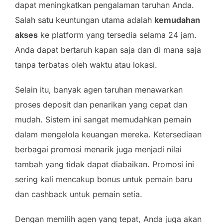
dapat meningkatkan pengalaman taruhan Anda.
Salah satu keuntungan utama adalah
kemudahan
akses
ke platform yang tersedia selama 24 jam.
Anda dapat bertaruh kapan saja dan di mana saja
tanpa terbatas oleh waktu atau lokasi.
Selain itu, banyak agen taruhan menawarkan
proses deposit dan penarikan yang cepat dan
mudah. Sistem ini sangat memudahkan pemain
dalam mengelola keuangan mereka. Ketersediaan
berbagai promosi menarik juga menjadi nilai
tambah yang tidak dapat diabaikan. Promosi ini
sering kali mencakup bonus untuk pemain baru
dan cashback untuk pemain setia.
Dengan memilih agen yang tepat, Anda juga akan