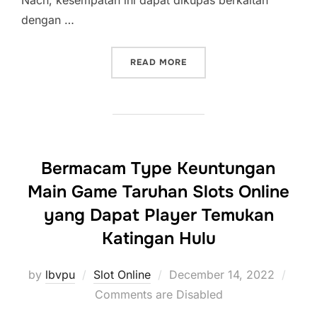
Nach, kesempatan ini dapat dikupas berkaitan
dengan …
“BERMACAM MODEL KEUNT
READ MORE
Bermacam Type Keuntungan
Main Game Taruhan Slots Online
yang Dapat Player Temukan
Katingan Hulu
Posted
by
lbvpu
Slot Online
December 14, 2022
on
Comments are Disabled