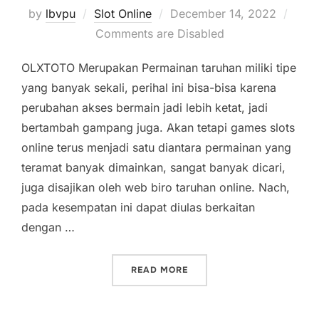
Posted
by
lbvpu
Slot Online
December 14, 2022
on
Comments are Disabled
OLXTOTO Merupakan Permainan taruhan miliki tipe
yang banyak sekali, perihal ini bisa-bisa karena
perubahan akses bermain jadi lebih ketat, jadi
bertambah gampang juga. Akan tetapi games slots
online terus menjadi satu diantara permainan yang
teramat banyak dimainkan, sangat banyak dicari,
juga disajikan oleh web biro taruhan online. Nach,
pada kesempatan ini dapat diulas berkaitan
dengan …
“BERANEKA MACAM KEUNT
READ MORE