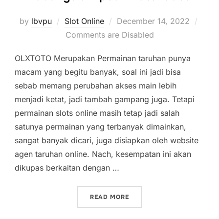
Posted
by
lbvpu
Slot Online
December 14, 2022
on
Comments are Disabled
OLXTOTO Merupakan Permainan taruhan punya
macam yang begitu banyak, soal ini jadi bisa
sebab memang perubahan akses main lebih
menjadi ketat, jadi tambah gampang juga. Tetapi
permainan slots online masih tetap jadi salah
satunya permainan yang terbanyak dimainkan,
sangat banyak dicari, juga disiapkan oleh website
agen taruhan online. Nach, kesempatan ini akan
dikupas berkaitan dengan …
“BERVARIASI TYPE KEUN
READ MORE