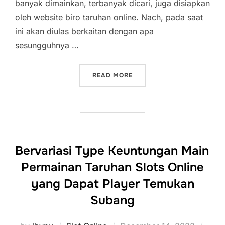
banyak dimainkan, terbanyak dicari, juga disiapkan
oleh website biro taruhan online. Nach, pada saat
ini akan diulas berkaitan dengan apa
sesungguhnya …
“BERMACAM MACAM KEUNT
READ MORE
Bervariasi Type Keuntungan Main
Permainan Taruhan Slots Online
yang Dapat Player Temukan
Subang