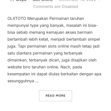
on
Comments are Disabled
OLXTOTO Merupakan Permainan taruhan
mempunyai type yang banyak, masalah ini bisa-
bisa sebab memang kemajuan akses bermain
bertambah lebih ketat, menjadi bertambah simpel
juga. Tapi permainan slots online masih tetap jadi
satu diantara permainan yang terbanyak
dimainkan, terbanyak dicari, juga disajikan oleh
website biro taruhan online. Nach, pada
kesempatan ini dapat diulas berkaitan dengan apa
sesungguhnya …
“BANYAK TIPE KEUNTUNG
READ MORE