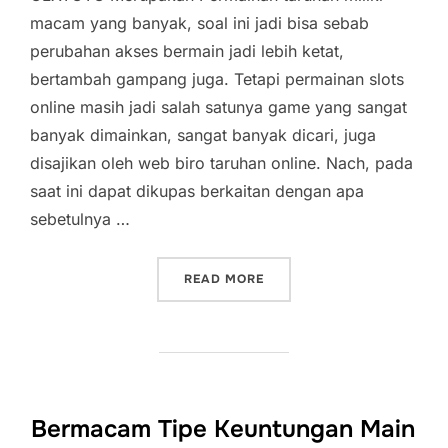
macam yang banyak, soal ini jadi bisa sebab
perubahan akses bermain jadi lebih ketat,
bertambah gampang juga. Tetapi permainan slots
online masih jadi salah satunya game yang sangat
banyak dimainkan, sangat banyak dicari, juga
disajikan oleh web biro taruhan online. Nach, pada
saat ini dapat dikupas berkaitan dengan apa
sebetulnya …
“BERVARIASI TYPE KEUNT
READ MORE
Bermacam Tipe Keuntungan Main