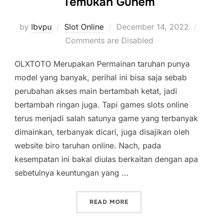
Temukan Gunem
Posted
by
lbvpu
Slot Online
December 14, 2022
on
Comments are Disabled
OLXTOTO Merupakan Permainan taruhan punya
model yang banyak, perihal ini bisa saja sebab
perubahan akses main bertambah ketat, jadi
bertambah ringan juga. Tapi games slots online
terus menjadi salah satunya game yang terbanyak
dimainkan, terbanyak dicari, juga disajikan oleh
website biro taruhan online. Nach, pada
kesempatan ini bakal diulas berkaitan dengan apa
sebetulnya keuntungan yang …
“BERMACAM MACAM KEUNT
READ MORE