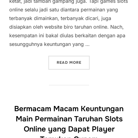
ketat, jadi tambah gampang juga. Tapi games slots
online selalu jadi satu diantara permainan yang
terbanyak dimainkan, terbanyak dicari, juga
disiapkan oleh website biro taruhan online. Nach,
kesempatan ini bakal diulas berkaitan dengan apa
sesungguhnya keuntungan yang …
“BERMACAM TIPE KEUNTU
READ MORE
Bermacam Macam Keuntungan
Main Permainan Taruhan Slots
Online yang Dapat Player