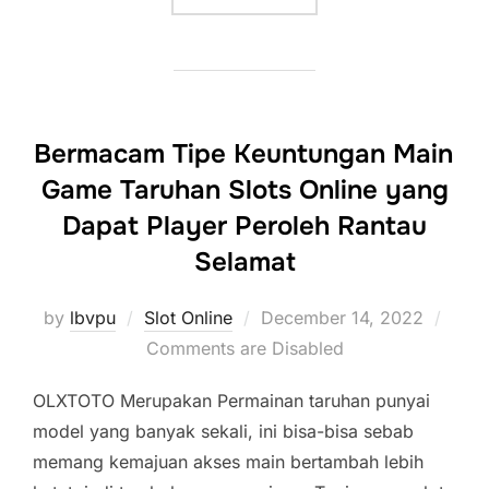
Bermacam Tipe Keuntungan Main
Game Taruhan Slots Online yang
Dapat Player Peroleh Rantau
Selamat
Posted
by
lbvpu
Slot Online
December 14, 2022
on
Comments are Disabled
OLXTOTO Merupakan Permainan taruhan punyai
model yang banyak sekali, ini bisa-bisa sebab
memang kemajuan akses main bertambah lebih