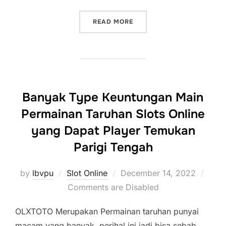
“BERMACAM TIPE KEUNTU
READ MORE
Banyak Type Keuntungan Main
Permainan Taruhan Slots Online
yang Dapat Player Temukan
Parigi Tengah
Posted
by
lbvpu
Slot Online
December 14, 2022
on
Comments are Disabled
OLXTOTO Merupakan Permainan taruhan punyai
macam yang banyak, perihal ini jadi bisa sebab