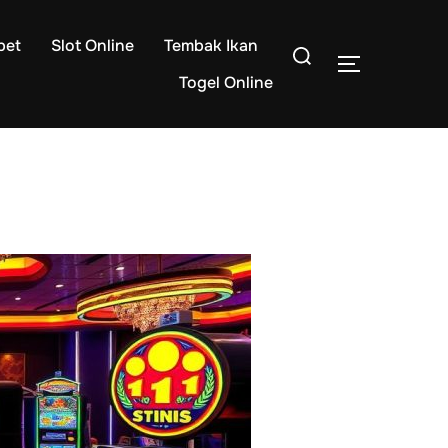
Search
bet
Slot Online
Tembak Ikan
TOGGLE S
for:
Togel Online