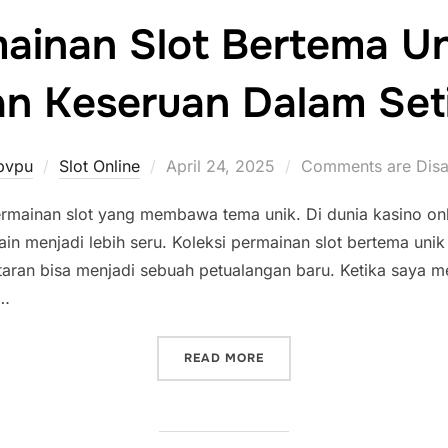
mainan Slot Bertema U
n Keseruan Dalam Set
Posted
bvpu
Slot Online
April 24, 2025
Comments are Disa
on
ermainan slot yang membawa tema unik. Di dunia kasino onl
 menjadi lebih seru. Koleksi permainan slot bertema unik 
taran bisa menjadi sebuah petualangan baru. Ketika saya 
 …
“KOLEKSI PERMAINAN SLO
READ MORE