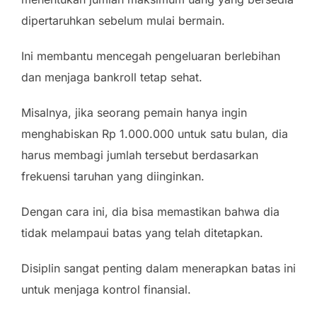
dipertaruhkan sebelum mulai bermain.
Ini membantu mencegah pengeluaran berlebihan
dan menjaga bankroll tetap sehat.
Misalnya, jika seorang pemain hanya ingin
menghabiskan Rp 1.000.000 untuk satu bulan, dia
harus membagi jumlah tersebut berdasarkan
frekuensi taruhan yang diinginkan.
Dengan cara ini, dia bisa memastikan bahwa dia
tidak melampaui batas yang telah ditetapkan.
Disiplin sangat penting dalam menerapkan batas ini
untuk menjaga kontrol finansial.