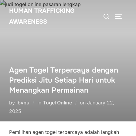
Skip
HUMAN TRAFFICKING
to
Search
TOGGLE
content
AWARENESS
for:
Agen Togel Terpercaya dengan
Prediksi Jitu Setiap Hari untuk
Menangkan Permainan
Posted
by
lbvpu
in
Togel Online
on
January 22,
on
2025
Pemilihan agen togel terpercaya adalah langkah