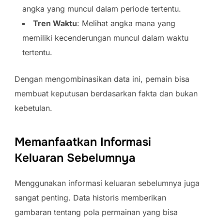
angka yang muncul dalam periode tertentu.
Tren Waktu
: Melihat angka mana yang
memiliki kecenderungan muncul dalam waktu
tertentu.
Dengan mengombinasikan data ini, pemain bisa
membuat keputusan berdasarkan fakta dan bukan
kebetulan.
Memanfaatkan Informasi
Keluaran Sebelumnya
Menggunakan informasi keluaran sebelumnya juga
sangat penting. Data historis memberikan
gambaran tentang pola permainan yang bisa