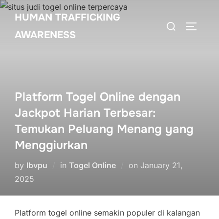
Skip
HUMAN TRAFFICKING
to
Search
TOGGLE
content
AWARENESS
for:
Platform Togel Online dengan
Jackpot Harian Terbesar:
Temukan Peluang Menang yang
Menggiurkan
Posted
by
lbvpu
in
Togel Online
on
January 21,
on
2025
Platform togel online semakin populer di kalangan