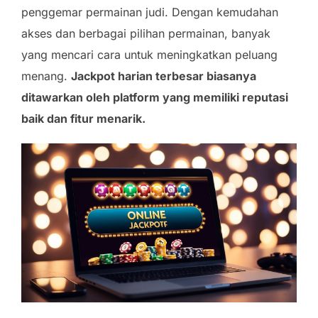
penggemar permainan judi. Dengan kemudahan
akses dan berbagai pilihan permainan, banyak
yang mencari cara untuk meningkatkan peluang
menang.
Jackpot harian terbesar biasanya
ditawarkan oleh platform yang memiliki reputasi
baik dan fitur menarik.