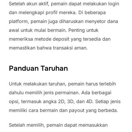
Setelah akun aktif, pemain dapat melakukan login
dan melengkapi profil mereka. Di beberapa
platform, pemain juga diharuskan menyetor dana
awal untuk mulai bermain. Penting untuk
memeriksa metode deposit yang tersedia dan
memastikan bahwa transaksi aman.
Panduan Taruhan
Untuk melakukan taruhan, pemain harus terlebih
dahulu memilih jenis permainan. Ada berbagai
opsi, termasuk angka 2D, 3D, dan 4D. Setiap jenis
memiliki cara bermain dan payout yang berbeda.
Setelah memilih, pemain dapat memasukkan