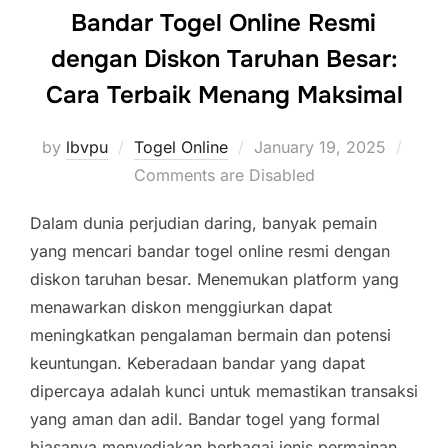
Bandar Togel Online Resmi
dengan Diskon Taruhan Besar:
Cara Terbaik Menang Maksimal
Posted
by
lbvpu
Togel Online
January 19, 2025
on
Comments are Disabled
Dalam dunia perjudian daring, banyak pemain
yang mencari bandar togel online resmi dengan
diskon taruhan besar. Menemukan platform yang
menawarkan diskon menggiurkan dapat
meningkatkan pengalaman bermain dan potensi
keuntungan. Keberadaan bandar yang dapat
dipercaya adalah kunci untuk memastikan transaksi
yang aman dan adil. Bandar togel yang formal
biasanya menyediakan berbagai jenis permainan