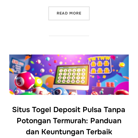
“JUDI TOGEL ONLINE RES
READ MORE
Situs Togel Deposit Pulsa Tanpa
Potongan Termurah: Panduan
dan Keuntungan Terbaik