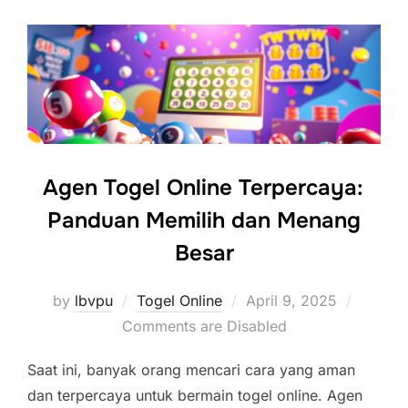
Agen Togel Online Terpercaya:
Panduan Memilih dan Menang
Besar
Posted
by
lbvpu
Togel Online
April 9, 2025
on
Comments are Disabled
Saat ini, banyak orang mencari cara yang aman
dan terpercaya untuk bermain togel online. Agen