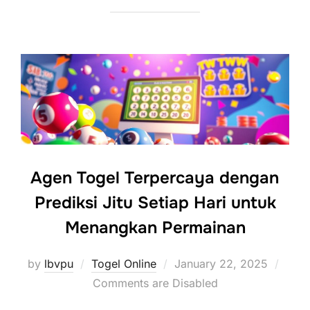
Agen Togel Terpercaya dengan
Prediksi Jitu Setiap Hari untuk
Menangkan Permainan
Posted
by
lbvpu
Togel Online
January 22, 2025
on
Comments are Disabled